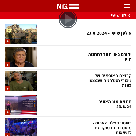
אולפן שישי
התראות
באפשרותך לבחור את תדירות קבלת ההתראות
אולפן שישי - 23.8.2024
צ'אט הכתבים
כל ההתראות
יהורם גאון חוזר לתחנות
צ'אט החדשות
רק מה שחשוב
חייו
כבוי
צ'אט הספורט
קבוצת האופניים של
התראות
גיבורי המלחמה שנפצעו
בעזה
חדשות
תחזית מזג האוויר
23.8.24
כל החדשות
תחזית מזג האוויר
רשמי: קמלה האריס -
ביטחוני
אחד ביום
מועמדת הדמוקרטים
לנשיאות