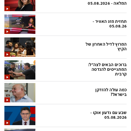
פלילי
המטולוגיה
המלאה - 05.08.2026
חינוך
ועידות קשת 12
תחזית מזג האוויר -
צרכנות
לאנג אמבישן
05.08.26
עיצוב ונדל''ן
להיאבק בסרטן
המרוץ לדיל האחרון של
TECH12
פרקינסון
הקיץ
ספורט
שכונה עם הכל
ברוכים הבאים לצה"ל:
דעות ופרשנויות
כַּבֵּד את הַכָּבֵד
המתגייסים להנדסה
קרבית
בריאות
השקעות למתקדמים
כמה עולה להזדקן
מדע וסביבה
שאלה אחת ביום
בישראל?
פודקאסטים
דרושים IL
שבע עם גדעון אוקו -
נוסבאום מקליד
easy
05.08.2026
DATA