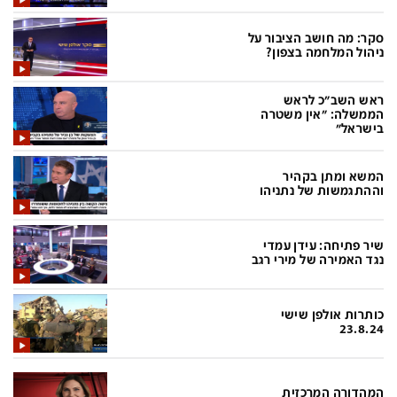
בעולם
D&B BUSINESS
פוליטי
אוכל
סקר: מה חושב הציבור על
ניהול המלחמה בצפון?
בחירות 2026
ערב טוב עם גיא פינס
ראש השב"כ לראש
מילה ביום
נסיעות
הממשלה: "אין משטרה
בישראל"
כלכלה
מפת האתר
מונדיאל
12+
המשא ומתן בקהיר
וההתגמשות של נתניהו
mako
English Edition
מגזין N12
דרושים חדשות 12
שיר פתיחה: עידן עמדי
נגד האמירה של מירי רגב
תרבות
duns 100
din.co.il
LifeStyle
כותרות אולפן שישי
23.8.24
מדיני
המומחים במשכנתאות
בארץ
MED12
המהדורה המרכזית