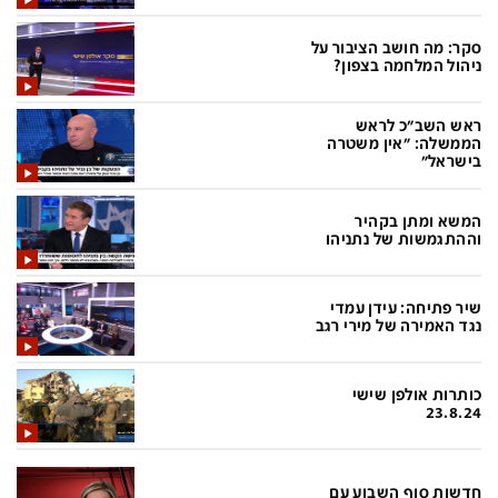
בעולם
D&B BUSINESS
פוליטי
אוכל
סקר: מה חושב הציבור על
ניהול המלחמה בצפון?
בחירות 2026
ערב טוב עם גיא פינס
ראש השב"כ לראש
מילה ביום
נסיעות
הממשלה: "אין משטרה
בישראל"
כלכלה
מפת האתר
מונדיאל
12+
המשא ומתן בקהיר
וההתגמשות של נתניהו
mako
English Edition
מגזין N12
דרושים חדשות 12
שיר פתיחה: עידן עמדי
נגד האמירה של מירי רגב
תרבות
duns 100
din.co.il
LifeStyle
כותרות אולפן שישי
23.8.24
מדיני
המומחים במשכנתאות
בארץ
MED12
חדשות סוף השבוע עם