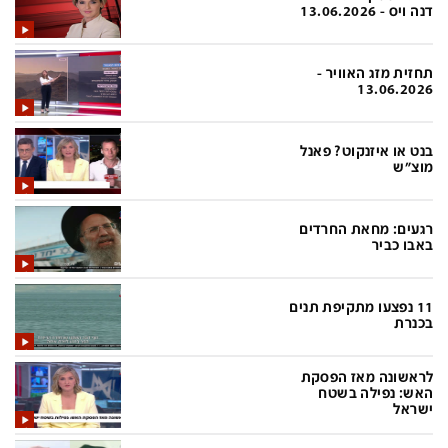
פלילי
המטולוגיה
דנה ויס - 13.06.2026
חינוך
ועידות קשת 12
תחזית מזג האוויר -
צרכנות
לאנג אמבישן
13.06.2026
עיצוב ונדל''ן
להיאבק בסרטן
בנט או איזנקוט? פאנל
TECH12
פרקינסון
מוצ"ש
ספורט
שכונה עם הכל
רגעים: מחאת החרדים
דעות ופרשנויות
כַּבֵּד את הַכָּבֵד
באבו כביר
בריאות
השקעות למתקדמים
11 נפצעו מתקיפת תנים
מדע וסביבה
שאלה אחת ביום
בכנרת
פודקאסטים
דרושים IL
לראשונה מאז הפסקת
נוסבאום מקליד
easy
האש: נפילה בשטח
ישראל
DATA