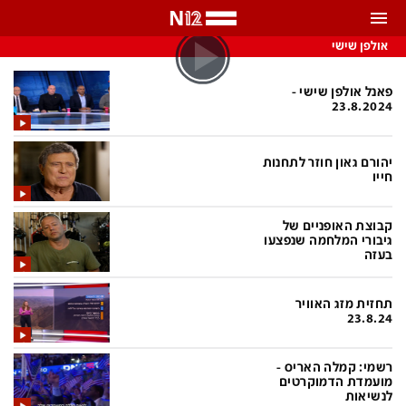
אולפן שישי
התראות
באפשרותך לבחור את תדירות קבלת ההתראות
פאנל אולפן שישי -
23.8.2024
צ'אט הכתבים
כל ההתראות
יהורם גאון חוזר לתחנות
צ'אט החדשות
רק מה שחשוב
חייו
כבוי
צ'אט הספורט
קבוצת האופניים של
התראות
גיבורי המלחמה שנפצעו
בעזה
חדשות
תחזית מזג האוויר
23.8.24
כל החדשות
תחזית מזג האוויר
רשמי: קמלה האריס -
ביטחוני
אחד ביום
מועמדת הדמוקרטים
לנשיאות