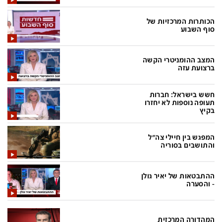
בעולם
D&B BUSINESS
פוליטי
אוכל
הכותרות המרכזיות של
סוף השבוע
בחירות 2026
ערב טוב עם גיא פינס
מילה ביום
נסיעות
המצב ההומניטרי הקשה
ברצועת עזה
כלכלה
מפת האתר
מונדיאל
12+
חשש בישראל: חברות
תעופה נוספות לא יחזרו
בקיץ
mako
English Edition
מגזין N12
דרושים חדשות 12
המפגש בין חיילי צה"ל
והתושבים בסוריה
תרבות
duns 100
din.co.il
LifeStyle
ההתבטאות של יאיר גולן
- והסערה
מדיני
המומחים במשכנתאות
בארץ
MED12
המהדורה המרכזית