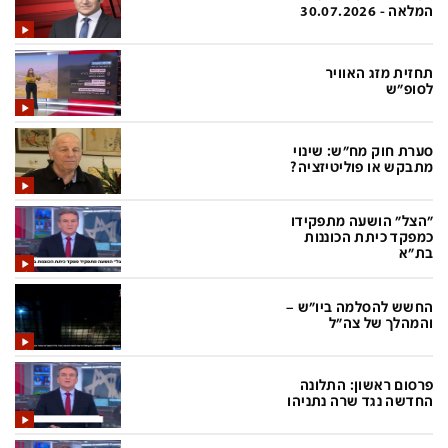
פלילי
המטולוגיה
המלאה - 30.07.2026
חינוך
ועידות קשת 12
תחזית מזג האוויר
צרכנות
לאנג אמבישן
לסופ"ש
עיצוב ונדל''ן
להיאבק בסרטן
סערת חוק מח"ש: שינוי
TECH12
פרקינסון
מתבקש או פוליטיזציה?
ספורט
שכונה עם הכל
"הצל" הושעה מתפקידו
דעות ופרשנויות
כַּבֵּד את הַכָּבֵד
כמפקד כיתת הכוננות
בת"א
בריאות
השקעות למתקדמים
החשש להסלמה ביו"ש –
מדע וסביבה
שאלה אחת ביום
והמהלך של צה"ל
פודקאסטים
דרושים IL
פרסום ראשון: התלונה
נוסבאום מקליד
easy
החדשה נגד שרה נתניהו
DATA