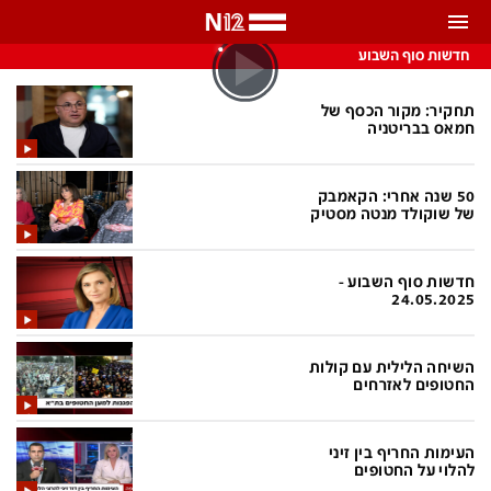
התראות
חדשות סוף השבוע
באפשרותך לבחור את תדירות קבלת ההתראות
תחקיר: מקור הכסף של
חמאס בבריטניה
צ'אט הכתבים
כל ההתראות
50 שנה אחרי: הקאמבק
צ'אט החדשות
רק מה שחשוב
של שוקולד מנטה מסטיק
כבוי
צ'אט הספורט
חדשות סוף השבוע -
התראות
24.05.2025
חדשות
השיחה הלילית עם קולות
החטופים לאזרחים
כל החדשות
תחזית מזג האוויר
ביטחוני
אחד ביום
העימות החריף בין זיני
להלוי על החטופים