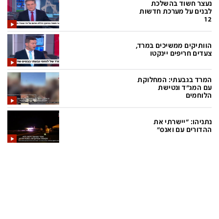
נעצר חשוד בהשלכת
לבנים על מערכת חדשות
12
תכניות חדשות 12
הוותיקים ממשיכים במרד,
המהדורה המרכזית
אולפן שישי
צעדים חריפים יינקטו
שבע
חדשות סוף השבוע
המרד בגבעתי: המחלוקת
עם המג"ד ונטישת
שש עם
המהדורה הצעירה
הלוחמים
חמש עם רפי רשף
מבזקים
נתניהו: "יישרתי את
מהדורה ראשונה
מהדורות מלאות
ההדורים עם ואנס"
12 בצוהריים
הגדרות
פנו אלינו
מדיניות פרטיות
צרו קשר
תנאי שימוש
המייל האדום