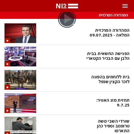
התראות
המהדורה המרכזית
באפשרותך לבחור את תדירות קבלת ההתראות
המהדורה המרכזית
המלאה - 09.07.2025
צ'אט הכתבים
כל ההתראות
הפגישה החשאית בבית
צ'אט החדשות
רק מה שחשוב
הלבן עם הבכיר הקטארי
כבוי
צ'אט הספורט
בית ללוחמים בהפוגה
התראות
לזכר הקצין שנפל
חדשות
תחזית מזג האוויר:
9.7.25
כל החדשות
תחזית מזג האוויר
שורדי השבי סשה
ביטחוני
אחד ביום
טרופנוב וספיר כהן
התארסו