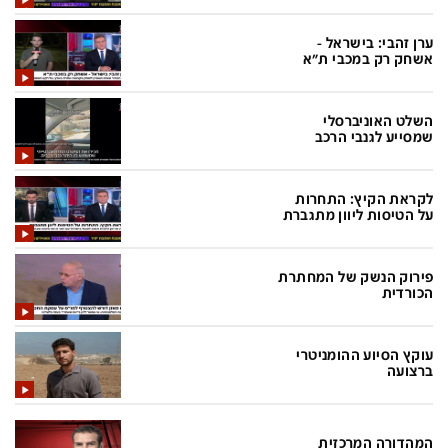
בעולם
D&B BUSINESS
פוליטי
אוכל
ערן זהבי: בישראל -
אשחק רק במכבי ת"א
בחירות 2026
ערב טוב עם גיא פינס
מילה ביום
נסיעות
השלט האוניברסלי
שמסייע לגנבי הרכב
כלכלה
מפת האתר
מונדיאל
12+
לקראת הקיץ: התחרות
על הטיסות ליוון מתגברת
mako
English Edition
מגזין N12
דרושים חדשות 12
פירוק הנשק של המחתרת
הכורדית
תרבות
duns 100
din.co.il
LifeStyle
עוקץ הסיוע ההומניטרי
ברצועה
מדיני
המומחים במשכנתאות
בארץ
MED12
המהדורה המרכזית