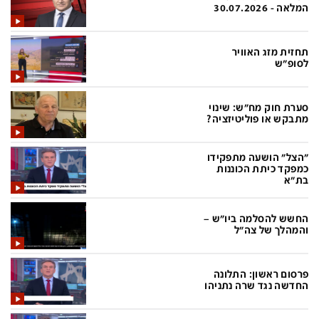
פלילי
המטולוגיה
המלאה - 30.07.2026
חינוך
ועידות קשת 12
תחזית מזג האוויר
צרכנות
לאנג אמבישן
לסופ"ש
עיצוב ונדל''ן
להיאבק בסרטן
סערת חוק מח"ש: שינוי
TECH12
פרקינסון
מתבקש או פוליטיזציה?
ספורט
שכונה עם הכל
"הצל" הושעה מתפקידו
דעות ופרשנויות
כַּבֵּד את הַכָּבֵד
כמפקד כיתת הכוננות
בת"א
בריאות
השקעות למתקדמים
החשש להסלמה ביו"ש –
מדע וסביבה
שאלה אחת ביום
והמהלך של צה"ל
פודקאסטים
דרושים IL
פרסום ראשון: התלונה
נוסבאום מקליד
easy
החדשה נגד שרה נתניהו
DATA