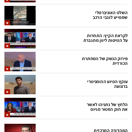
בעולם
D&B BUSINESS
פוליטי
אוכל
השלט האוניברסלי
שמסייע לגנבי הרכב
בחירות 2026
ערב טוב עם גיא פינס
מילה ביום
נסיעות
לקראת הקיץ: התחרות
על הטיסות ליוון מתגברת
כלכלה
מפת האתר
מונדיאל
12+
פירוק הנשק של המחתרת
הכורדית
mako
English Edition
מגזין N12
דרושים חדשות 12
עוקץ הסיוע ההומניטרי
ברצועה
תרבות
duns 100
din.co.il
LifeStyle
הלחץ של נתניהו לאשר
את חוק הפטור מגיוס
מדיני
המומחים במשכנתאות
בארץ
MED12
המהדורה המרכזית