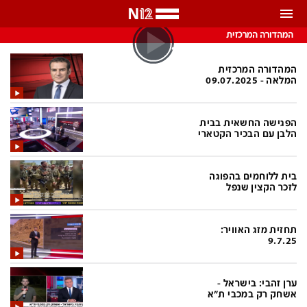
התראות
המהדורה המרכזית
באפשרותך לבחור את תדירות קבלת ההתראות
המהדורה המרכזית
המלאה - 09.07.2025
צ'אט הכתבים
כל ההתראות
הפגישה החשאית בבית
צ'אט החדשות
רק מה שחשוב
הלבן עם הבכיר הקטארי
כבוי
צ'אט הספורט
בית ללוחמים בהפוגה
התראות
לזכר הקצין שנפל
חדשות
תחזית מזג האוויר:
9.7.25
כל החדשות
תחזית מזג האוויר
ביטחוני
אחד ביום
ערן זהבי: בישראל -
אשחק רק במכבי ת"א