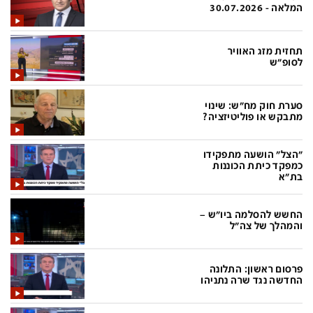
פלילי
המטולוגיה
המלאה - 30.07.2026
חינוך
ועידות קשת 12
תחזית מזג האוויר
צרכנות
לאנג אמבישן
לסופ"ש
עיצוב ונדל''ן
להיאבק בסרטן
סערת חוק מח"ש: שינוי
TECH12
פרקינסון
מתבקש או פוליטיזציה?
ספורט
שכונה עם הכל
"הצל" הושעה מתפקידו
דעות ופרשנויות
כַּבֵּד את הַכָּבֵד
כמפקד כיתת הכוננות
בת"א
בריאות
השקעות למתקדמים
החשש להסלמה ביו"ש –
מדע וסביבה
שאלה אחת ביום
והמהלך של צה"ל
פודקאסטים
דרושים IL
פרסום ראשון: התלונה
נוסבאום מקליד
easy
החדשה נגד שרה נתניהו
DATA