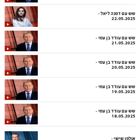
בעולם
D&B BUSINESS
פוליטי
אוכל
שש עם דפנה ליאל -
22.05.2025
בחירות 2026
ערב טוב עם גיא פינס
מילה ביום
נסיעות
שש עם עודד בן עמי -
21.05.2025
כלכלה
מפת האתר
מונדיאל
12+
שש עם עודד בן עמי -
20.05.2025
mako
English Edition
מגזין N12
דרושים חדשות 12
שש עם עודד בן עמי -
19.05.2025
תרבות
duns 100
din.co.il
LifeStyle
שש עם עודד בן עמי -
18.05.2025
מדיני
המומחים במשכנתאות
בארץ
MED12
אולפן שישי -