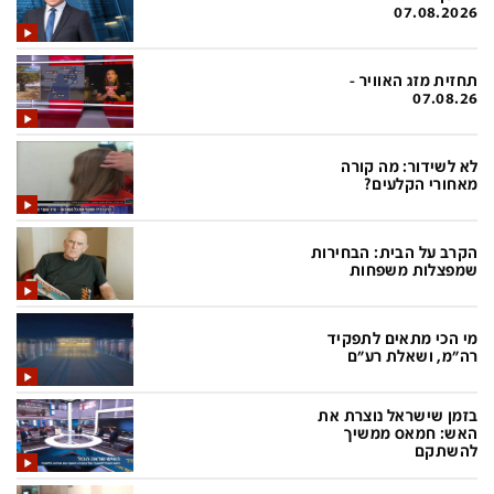
פלילי
המטולוגיה
07.08.2026
חינוך
ועידות קשת 12
תחזית מזג האוויר -
צרכנות
לאנג אמבישן
07.08.26
עיצוב ונדל''ן
להיאבק בסרטן
לא לשידור: מה קורה
TECH12
פרקינסון
מאחורי הקלעים?
ספורט
שכונה עם הכל
הקרב על הבית: הבחירות
דעות ופרשנויות
כַּבֵּד את הַכָּבֵד
שמפצלות משפחות
בריאות
השקעות למתקדמים
מי הכי מתאים לתפקיד
מדע וסביבה
שאלה אחת ביום
רה"מ, ושאלת רע"ם
פודקאסטים
דרושים IL
בזמן שישראל נוצרת את
נוסבאום מקליד
easy
האש: חמאס ממשיך
להשתקם
DATA