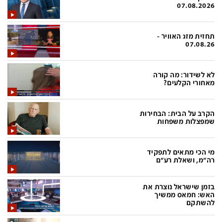
פלילי
המטולוגיה
07.08.2026
חינוך
ועידות קשת 12
תחזית מזג האוויר -
צרכנות
לאנג אמבישן
07.08.26
עיצוב ונדל''ן
להיאבק בסרטן
לא לשידור: מה קורה
TECH12
פרקינסון
מאחורי הקלעים?
ספורט
שכונה עם הכל
הקרב על הבית: הבחירות
דעות ופרשנויות
כַּבֵּד את הַכָּבֵד
שמפצלות משפחות
בריאות
השקעות למתקדמים
מי הכי מתאים לתפקיד
מדע וסביבה
שאלה אחת ביום
רה"מ, ושאלת רע"ם
פודקאסטים
דרושים IL
בזמן שישראל נוצרת את
נוסבאום מקליד
easy
האש: חמאס ממשיך
להשתקם
DATA