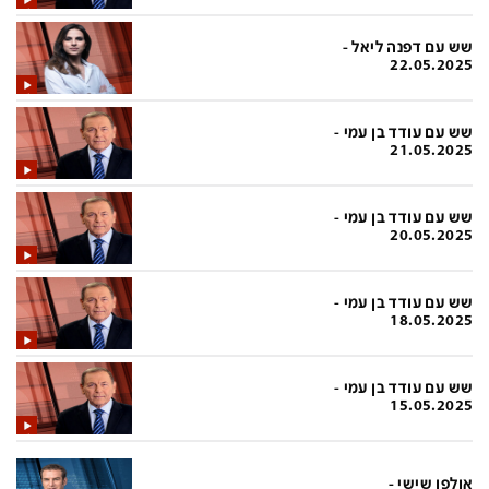
בעולם
D&B BUSINESS
פוליטי
אוכל
שש עם דפנה ליאל -
22.05.2025
בחירות 2026
ערב טוב עם גיא פינס
מילה ביום
נסיעות
שש עם עודד בן עמי -
21.05.2025
כלכלה
מפת האתר
מונדיאל
12+
שש עם עודד בן עמי -
20.05.2025
mako
English Edition
מגזין N12
דרושים חדשות 12
שש עם עודד בן עמי -
18.05.2025
תרבות
duns 100
din.co.il
LifeStyle
שש עם עודד בן עמי -
15.05.2025
מדיני
המומחים במשכנתאות
בארץ
MED12
אולפן שישי -