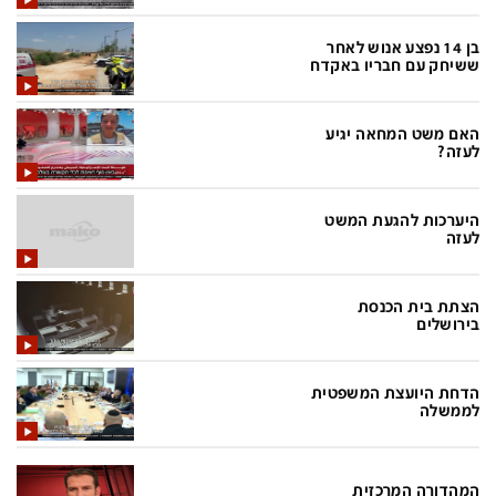
בעולם
D&B BUSINESS
פוליטי
אוכל
בן 14 נפצע אנוש לאחר
ששיחק עם חבריו באקדח
בחירות 2026
ערב טוב עם גיא פינס
מילה ביום
נסיעות
האם משט המחאה יגיע
לעזה?
כלכלה
מפת האתר
מונדיאל
12+
היערכות להגעת המשט
לעזה
mako
English Edition
מגזין N12
דרושים חדשות 12
הצתת בית הכנסת
בירושלים
תרבות
duns 100
din.co.il
LifeStyle
הדחת היועצת המשפטית
לממשלה
מדיני
המומחים במשכנתאות
בארץ
MED12
המהדורה המרכזית