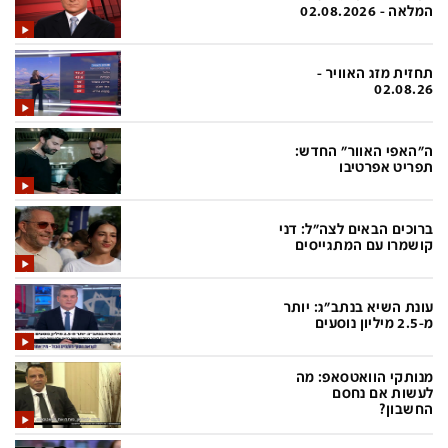
פלילי
המטולוגיה
המלאה - 02.08.2026
חינוך
ועידות קשת 12
תחזית מזג האוויר -
צרכנות
לאנג אמבישן
02.08.26
עיצוב ונדל''ן
להיאבק בסרטן
ה"האפי האוור" החדש:
TECH12
פרקינסון
תפריט אפרטיבו
ספורט
שכונה עם הכל
ברוכים הבאים לצה"ל: דני
דעות ופרשנויות
כַּבֵּד את הַכָּבֵד
קושמרו עם המתגייסים
בריאות
השקעות למתקדמים
עונת השיא בנתב"ג: יותר
מדע וסביבה
שאלה אחת ביום
מ-2.5 מיליון נוסעים
פודקאסטים
דרושים IL
מנותקי הוואטסאפ: מה
נוסבאום מקליד
easy
לעשות אם נחסם
החשבון?
DATA