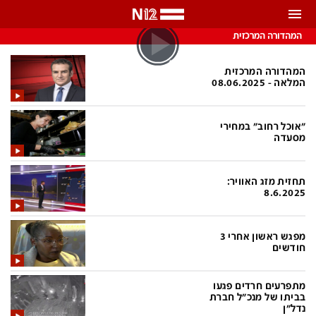
התראות
המהדורה המרכזית
באפשרותך לבחור את תדירות קבלת ההתראות
המהדורה המרכזית
המלאה - 08.06.2025
צ'אט הכתבים
כל ההתראות
"אוכל רחוב" במחירי
צ'אט החדשות
רק מה שחשוב
מסעדה
כבוי
צ'אט הספורט
תחזית מזג האוויר:
התראות
8.6.2025
חדשות
מפגש ראשון אחרי 3
חודשים
כל החדשות
תחזית מזג האוויר
מתפרעים חרדים פגעו
ביטחוני
אחד ביום
בביתו של מנכ"ל חברת
נדל"ן