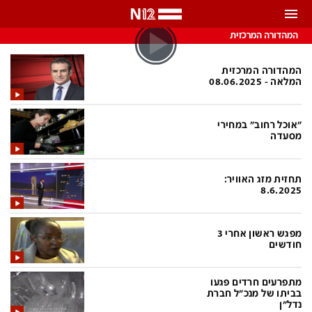
התראות
המהדורה המרכזית
באפשרותך לבחור את תדירות קבלת ההתראות
המהדורה המרכזית
המלאה - 08.06.2025
צ'אט הכתבים
כל ההתראות
"אוכל רחוב" במחירי
צ'אט החדשות
רק מה שחשוב
מסעדה
כבוי
צ'אט הספורט
תחזית מזג האוויר:
התראות
8.6.2025
חדשות
מפגש ראשון אחרי 3
חודשים
כל החדשות
תחזית מזג האוויר
מתפרעים חרדים פגעו
ביטחוני
אחד ביום
בביתו של מנכ"ל חברת
נדל"ן