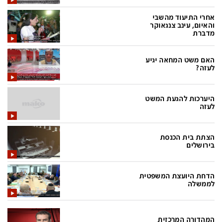
בעולם
D&B BUSINESS
אחרי התיעוד מהשבי
פוליטי
אוכל
והאיום, עינב צנגאוקר
מדברת
בחירות 2026
ערב טוב עם גיא פינס
מילה ביום
נסיעות
האם משט המחאה יגיע
לעזה?
כלכלה
מפת האתר
מונדיאל
12+
היערכות להגעת המשט
לעזה
mako
English Edition
מגזין N12
דרושים חדשות 12
הצתת בית הכנסת
בירושלים
תרבות
duns 100
din.co.il
LifeStyle
הדחת היועצת המשפטית
לממשלה
מדיני
המומחים במשכנתאות
בארץ
MED12
המהדורה המרכזית