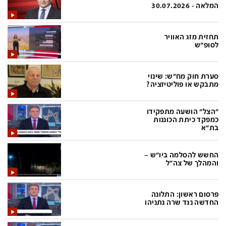
פלילי
המטולוגיה
המלאה - 30.07.2026
חינוך
ועידות קשת 12
תחזית מזג האוויר
צרכנות
לאנג אמבישן
לסופ"ש
עיצוב ונדל''ן
להיאבק בסרטן
סערת חוק מח"ש: שינוי
TECH12
פרקינסון
מתבקש או פוליטיזציה?
ספורט
שכונה עם הכל
"הצל" הושעה מתפקידו
דעות ופרשנויות
כַּבֵּד את הַכָּבֵד
כמפקד כיתת הכוננות
בת"א
בריאות
השקעות למתקדמים
החשש להסלמה ביו"ש –
מדע וסביבה
שאלה אחת ביום
והמהלך של צה"ל
פודקאסטים
דרושים IL
פרסום ראשון: התלונה
נוסבאום מקליד
easy
החדשה נגד שרה נתניהו
DATA