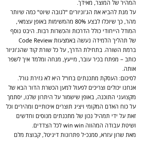
המהיר של המוצר, מאידך.
על מנת להביא את הג'וניורים "לגובה שיוט" כמה שיותר
מהר, כך שיוכלו לבצע 80% מהמשימות באופן עצמאי,
המודל הייחודי כולל הדרכות והכשרות רבות. היבט נוסף
של תהליך הלמידה נעשה באמצעות Code Review
ברמת השורה. בתחילת הדרך, על כל שורת קוד שהג'וניור
כותב – מפתח בכיר עובר, מייעץ, מנחה ומלמד איך לשפר
אותה.
לסיכום: העסקת מתכנתים בחו"ל היא לא גזירת גורל.
אנחנו יכולים וצריכים לפעול למען הכשרת הדור הבא של
מקצועני התוכנה, באופן שישמור על היתרון שלנו, יסתמך
על כוח האדם המקומי ויציג תוצרים איכותיים ומהירים וכל
זאת על ידי תמהיל נכון של מתכנתים מנוסים וחדשים
ושיטת עבודה המהווה win win לכל הצדדים.
מאת שרון עזרא, סמנכ״ל פתרונות דיגיטל,
קבוצת מלם