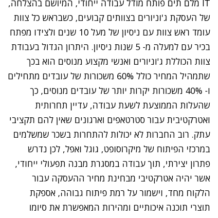
IT מלם תים פותח מודל עבודה ייחודי, המיושם בהצלחה,
של העסקת ג'וניורים בצוותים קבועים, כשבראש כל צוות
עומד ראש צוות עם ניסיון של מעל 10 שנים ולצידו מפתח
בכיר עם למעלה מ- 5 שנות ניסיון. היתרון הגדול בעבודת
צוות הכוללת ג'וניורים ואנשי מקצוע מנוסים הוא בכך
שתמהיל המחיר כולל 60% משכורות של עובדים מתחילים
ו- 40% משכורות יקרות יותר של עובדים מנוסים, כך
שהעלות הממוצעת לשעת עבודה, עדיין תחרותית
ואטרקטיבית עבור סטרטאפים וארגונים שאין להם תקציבי
עתק. רוב החברות לא יכולות להתחרות בשכר שמשלמים
במרכזי הפיתוח של מיקרוסופט, גוגל ואפל, לכן נדרש
פתרון יצירתי, תוך עבודה במסגרת מבנה תפעולי ייחודי,
אשר יהיה אטרקטיבי מבחינת מחיר ההעסקה עבור
הלקוח מחד, וישמור על רמת פיתוח גבוהה, אספקת
תוצרי תוכנה איכותיים ומהירות המאפשרת את סיומו