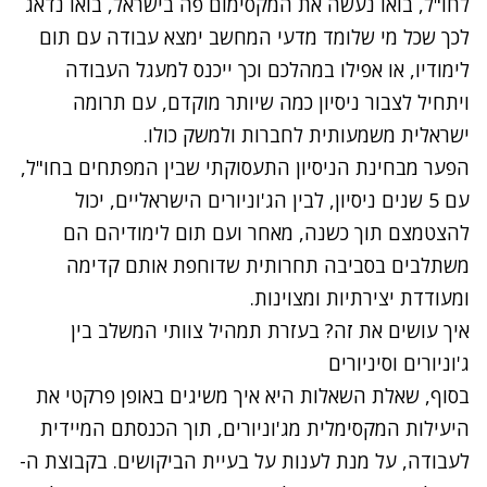
לחו"ל, בואו נעשה את המקסימום פה בישראל, בואו נדאג
לכך שכל מי שלומד מדעי המחשב ימצא עבודה עם תום
לימודיו, או אפילו במהלכם וכך ייכנס למעגל העבודה
ויתחיל לצבור ניסיון כמה שיותר מוקדם, עם תרומה
ישראלית משמעותית לחברות ולמשק כולו.
הפער מבחינת הניסיון התעסוקתי שבין המפתחים בחו"ל,
עם 5 שנים ניסיון, לבין הג'וניורים הישראליים, יכול
להצטמצם תוך כשנה, מאחר ועם תום לימודיהם הם
משתלבים בסביבה תחרותית שדוחפת אותם קדימה
ומעודדת יצירתיות ומצוינות.
איך עושים את זה? בעזרת תמהיל צוותי המשלב בין
ג'וניורים וסיניורים
בסוף, שאלת השאלות היא איך משיגים באופן פרקטי את
היעילות המקסימלית מג'וניורים, תוך הכנסתם המיידית
לעבודה, על מנת לענות על בעיית הביקושים. בקבוצת ה-