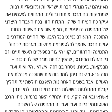
מעיניהם של מנהלי חברות ישראליות וגלובאליות רבות
שמחזיקות בה מרכזי פיתוח גדולים, המהווים לפעמים את
עיקר כח הפיתוח שלהן. התלות הזו, בכח העבודה היצרני
של המהפכה הדיגיטלית, מציף שוב את חשיבות תחום
התוכנה, המעורב כמעט בכל היבט של החיים המודרניים:
עולם הרכב שהפך לפלטפורמת מחשוב, מערכות לניהול
התנועה והרמזורים, קווי הייצור במפעלים תעשייתיים וגם
כל העולם הפיננסי, שהפך להיות מגזר שכולו תוכנה –
מבנקאות, ביטוח, מסחר בבורסה, אשראי, הלוואות ועוד.
מזה 10-15 שנה ניתן לומר בוודאות שתוכנה מנהלת את
העולם, אבל בשנים האחרונות היא גם חולשת על תהליך
קבלת ההחלטות בשאלות רבות בחיינו כגון: למי יינתן
אשראי ובאיזה היקף, מתי יתחלף האור ברמזור, מתי הרכב
האוטונומי יבלום ועוד ועוד. זו המהפכה של השנים
האחרונות – עלייתן של המכונות וההחלטות שהן מקבלות