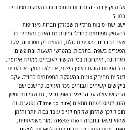
אליה וקוץ בה - היתרונות והחסרונות בהעסקת מפתחים
בחו"ל
ישנן שתי סיבות מרכזיות שבגללן חברות מעדיפות
להעסיק מפתחים בחו"ל: זמינות כח האדם והמחיר. כל
שאר הדברים, מסכימים כולם, מהווים רק חסרונות, עקב
הפערים בשפה, בתרבות, בהפרשי השעות ובחופשים.
לאחרונה, היתרונות בכל הקשור לעובדים ממזרח אירופה,
לכל הפחות הורעו באופן קיצוני, אם לא נמחקו. אנו עדים
לעליית מחיר קיצונית בהעסקת המפתחים בחו"ל, עקב
ביקושים קשיחים וגבוהים מכל העולם, כך שגם שם
הביקוש עולה על ההיצע. באופן טבעי, גם הזמינות ומשך
הזמן לגיוס מפתח מתאים (Time to hire) נפגעים. זה
מוביל לכך שהזמן שלוקח לגייס עובד גבוה יותר והזמן
שהוא נשאר בחברה Retention)) נמוך משמעותית,
מאחר וכיום העובדים מגלים פחות לויאליות למקום