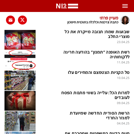
התראות
מעיין פרתי
כתבת צרכנות וכלכלה בתוכנית חיסכון
באפשרותך לבחור את תדירות קבלת ההתראות
שבועות שמח: תנובה מייקרת את כל
מוצרי החלב
23.04.25
צ'אט הכתבים
כל ההתראות
רשת האופנה "תמנון" בהודעה חריגה
צ'אט החדשות
רק מה שחשוב
ללקוחותיה
11.04.25
כבוי
צ'אט הספורט
סל הקניות הצטמצם והמחירים עלו
10.04.25
התראות
למרות הכל: עלייה בשווי מתנות הפסח
לעובדים
חדשות
09.04.25
כל החדשות
תחזית מזג האוויר
הרשת הסודית החדשה שמיועדת
למגזר החרדי
ביטחוני
אחד ביום
04.04.25
חוות הדעת המשפטית שמסבכת את