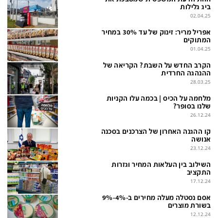
בעולם
D&B BUSINESS
ביג גלילות
02.04.25
פוליטי
אוכל
אפריל מריר: זינוק של עד 30% במחיר
בחירות 2026
ערב טוב עם גיא פינס
המתוקים
01.04.25
מילה ביום
נסיעות
הקרב החדש על השבת? הקריאה של
ההנהגה החרדית
כלכלה
מפת האתר
28.03.25
מונדיאל
12+
מלחמה על הכיס | בכמה עלו הקניות
שלנו בסופר?
mako
English Edition
26.12.24
מגזין N12
דרושים חדשות 12
קו ההגנה האחרון של הצרכנים בסכנה
אנושה
23.12.24
תרבות
duns 100
השילוב בין העלאות המחיר וגזרות
din.co.il
LifeStyle
התקציב
17.12.24
מדיני
המומחים במשכנתאות
אסם נסטלה מעלה מחירים ב-4%-9%
בארץ
MED12
בשורת מוצרים
12.12.24