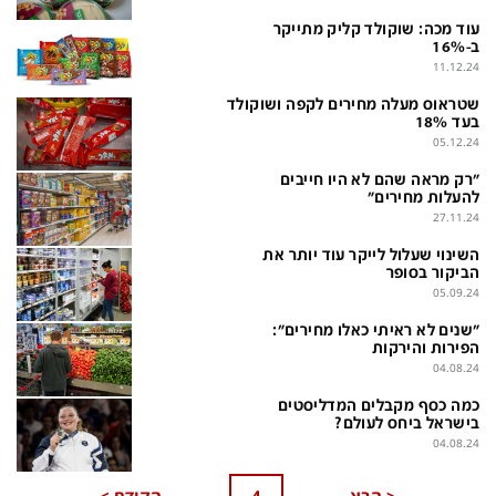
פלילי
המטולוגיה
עוד מכה: שוקולד קליק מתייקר
ב-16%
חינוך
ועידות קשת 12
11.12.24
צרכנות
לאנג אמבישן
שטראוס מעלה מחירים לקפה ושוקולד
בעד 18%
עיצוב ונדל''ן
להיאבק בסרטן
05.12.24
TECH12
פרקינסון
"רק מראה שהם לא היו חייבים
להעלות מחירים"
27.11.24
ספורט
שכונה עם הכל
השינוי שעלול לייקר עוד יותר את
דעות ופרשנויות
כַּבֵּד את הַכָּבֵד
הביקור בסופר
05.09.24
בריאות
השקעות למתקדמים
"שנים לא ראיתי כאלו מחירים":
מדע וסביבה
שאלה אחת ביום
הפירות והירקות
04.08.24
פודקאסטים
דרושים IL
כמה כסף מקבלים המדליסטים
בישראל ביחס לעולם?
נוסבאום מקליד
easy
04.08.24
DATA
<
הבא
4
הקודם
>