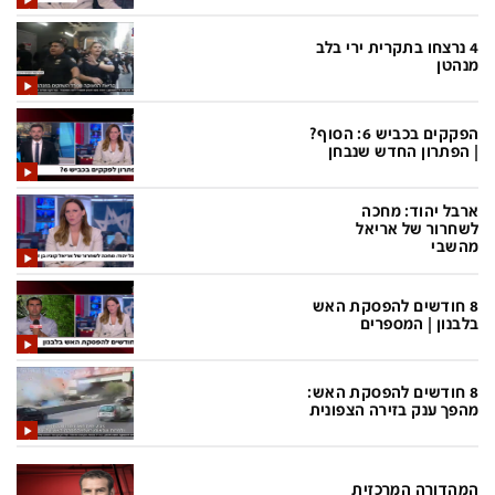
בעולם
D&B BUSINESS
פוליטי
אוכל
4 נרצחו בתקרית ירי בלב
מנהטן
בחירות 2026
ערב טוב עם גיא פינס
מילה ביום
נסיעות
הפקקים בכביש 6: הסוף?
| הפתרון החדש שנבחן
כלכלה
מפת האתר
מונדיאל
12+
ארבל יהוד: מחכה
לשחרור של אריאל
מהשבי
mako
English Edition
מגזין N12
דרושים חדשות 12
8 חודשים להפסקת האש
בלבנון | המספרים
תרבות
duns 100
din.co.il
LifeStyle
8 חודשים להפסקת האש:
מהפך ענק בזירה הצפונית
מדיני
המומחים במשכנתאות
בארץ
MED12
המהדורה המרכזית