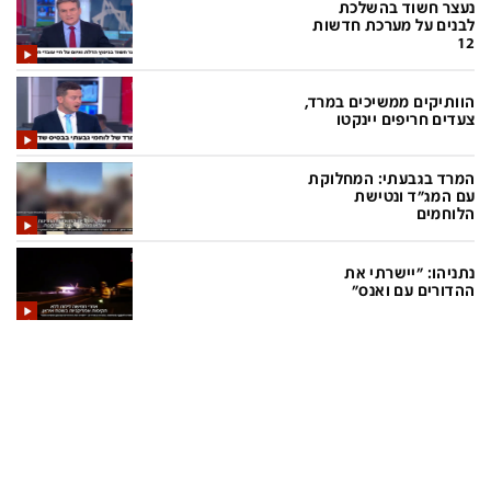
נעצר חשוד בהשלכת
לבנים על מערכת חדשות
12
תכניות חדשות 12
הוותיקים ממשיכים במרד,
המהדורה המרכזית
אולפן שישי
צעדים חריפים יינקטו
שבע
חדשות סוף השבוע
המרד בגבעתי: המחלוקת
עם המג"ד ונטישת
שש עם
המהדורה הצעירה
הלוחמים
חמש עם רפי רשף
מבזקים
נתניהו: "יישרתי את
מהדורה ראשונה
מהדורות מלאות
ההדורים עם ואנס"
12 בצוהריים
הגדרות
פנו אלינו
מדיניות פרטיות
צרו קשר
תנאי שימוש
המייל האדום