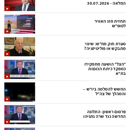
פלילי
המטולוגיה
המלאה - 30.07.2026
חינוך
ועידות קשת 12
תחזית מזג האוויר
צרכנות
לאנג אמבישן
לסופ"ש
עיצוב ונדל''ן
להיאבק בסרטן
סערת חוק מח"ש: שינוי
TECH12
פרקינסון
מתבקש או פוליטיזציה?
ספורט
שכונה עם הכל
"הצל" הושעה מתפקידו
דעות ופרשנויות
כַּבֵּד את הַכָּבֵד
כמפקד כיתת הכוננות
בת"א
בריאות
השקעות למתקדמים
החשש להסלמה ביו"ש –
מדע וסביבה
שאלה אחת ביום
והמהלך של צה"ל
פודקאסטים
דרושים IL
פרסום ראשון: התלונה
נוסבאום מקליד
easy
החדשה נגד שרה נתניהו
DATA