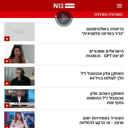
התראות
המהדורה המרכזית
באפשרותך לבחור את תדירות קבלת ההתראות
בריטניה באולטימטום:
"נכיר במדינה פלסטינית"
צ'אט הכתבים
כל ההתראות
הישראלים שמכורים
צ'אט החדשות
רק מה שחשוב
לצ'אט GPT - והסכנות
כבוי
צ'אט הספורט
השחקן אלון אבוטבול ז"ל
התראות
הלך לעולמו בגיל 60
השחקן האהוב אלון
חדשות
אבוטבול ז"ל התמוטט
בחוף ומת
כל החדשות
תחזית מזג האוויר
ביטחוני
אחד ביום
השגריר באמירויות ישוב
ארצה - זה הרקע להחלטה