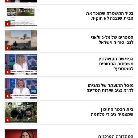
בעולם
D&B BUSINESS
פוליטי
אוכל
בכיר המשטרה שמוכר את
הבית שנבנה לא חוקית
בחירות 2026
ערב טוב עם גיא פינס
מילה ביום
נסיעות
המסרים של אל-ג'ולאני
לגבי סוריה וישראל
כלכלה
מפת האתר
מונדיאל
12+
הפגישה הקשה בין
משפחות החטופים
לסמוטריץ'
mako
English Edition
מגזין N12
דרושים חדשות 12
נפסל המועמד של נתניהו
למ"מ נציב שירות המדינה
תרבות
duns 100
din.co.il
LifeStyle
בית הספר התיכון
שמצמיח גיבורי מלחמה
מדיני
המומחים במשכנתאות
בארץ
MED12
המהדורה המרכזית