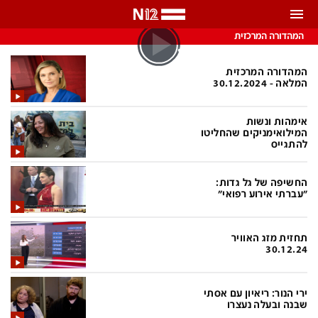
התראות
המהדורה המרכזית
באפשרותך לבחור את תדירות קבלת ההתראות
המהדורה המרכזית
המלאה - 30.12.2024
צ'אט הכתבים
כל ההתראות
אימהות ונשות
צ'אט החדשות
המילואימניקים שהחליטו
רק מה שחשוב
להתגייס
כבוי
צ'אט הספורט
החשיפה של גל גדות:
התראות
"עברתי אירוע רפואי"
חדשות
תחזית מזג האוויר
30.12.24
כל החדשות
תחזית מזג האוויר
ביטחוני
אחד ביום
ירי הנור: ריאיון עם אסתי
שבנה ובעלה נעצרו