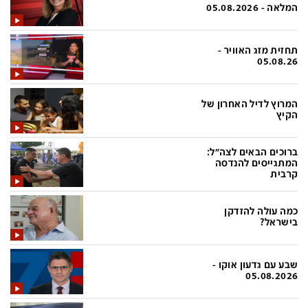
פלילי
המטולוגיה
המלאה - 05.08.2026
חינוך
ועידות קשת 12
תחזית מזג האוויר -
צרכנות
לאנג אמבישן
05.08.26
עיצוב ונדל''ן
להיאבק בסרטן
המרוץ לדיל האחרון של
TECH12
פרקינסון
הקיץ
ספורט
שכונה עם הכל
ברוכים הבאים לצה"ל:
דעות ופרשנויות
כַּבֵּד את הַכָּבֵד
המתגייסים להנדסה
קרבית
בריאות
השקעות למתקדמים
כמה עולה להזדקן
מדע וסביבה
שאלה אחת ביום
בישראל?
פודקאסטים
דרושים IL
שבע עם גדעון אוקו -
נוסבאום מקליד
easy
05.08.2026
DATA