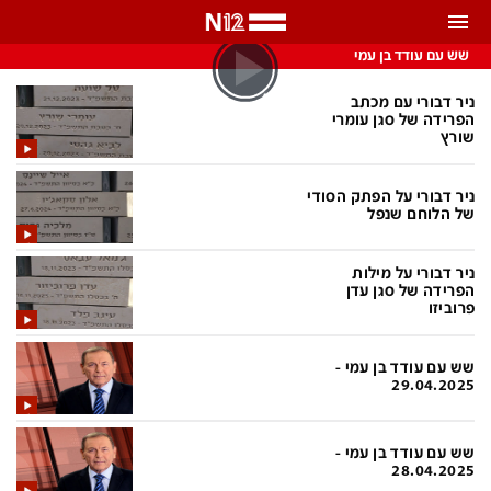
התראות
שש עם עודד בן עמי
באפשרותך לבחור את תדירות קבלת ההתראות
ניר דבורי עם מכתב
הפרידה של סגן עומרי
שורץ
צ'אט הכתבים
כל ההתראות
ניר דבורי על הפתק הסודי
צ'אט החדשות
רק מה שחשוב
של הלוחם שנפל
כבוי
צ'אט הספורט
ניר דבורי על מילות
התראות
הפרידה של סגן עדן
פרוביזו
חדשות
שש עם עודד בן עמי -
29.04.2025
כל החדשות
תחזית מזג האוויר
ביטחוני
אחד ביום
שש עם עודד בן עמי -
28.04.2025