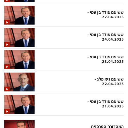
בעולם
D&B BUSINESS
פוליטי
אוכל
שש עם עודד בן עמי -
27.04.2025
בחירות 2026
ערב טוב עם גיא פינס
מילה ביום
נסיעות
שש עם עודד בן עמי -
24.04.2025
כלכלה
מפת האתר
מונדיאל
12+
שש עם עודד בן עמי -
23.04.2025
mako
English Edition
מגזין N12
דרושים חדשות 12
שש עם גיא פלג -
22.04.2025
תרבות
duns 100
din.co.il
LifeStyle
שש עם עודד בן עמי -
21.04.2025
מדיני
המומחים במשכנתאות
בארץ
MED12
המהדורה המרכזית