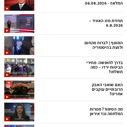
פלילי
המטולוגיה
המלאה - 06.08.2026
חינוך
ועידות קשת 12
תחזית מזג האוויר –
צרכנות
לאנג אמבישן
6.8.2026
עיצוב ונדל''ן
להיאבק בסרטן
המוסף | לברוח מהחום
TECH12
פרקינסון
ולגעת בהיסטוריה
ספורט
שכונה עם הכל
בדרך לחופשה: מחירי
דעות ופרשנויות
כַּבֵּד את הַכָּבֵד
הביטוח ירדו – כמה
תשלמו?
בריאות
השקעות למתקדמים
האם שואבי האבק
מדע וסביבה
שאלה אחת ביום
הרובוטיים עוקבים
אחרינו?
פודקאסטים
דרושים IL
מה הסיפור? מטרות
נוסבאום מקליד
easy
המלחמה נגד איראן
DATA