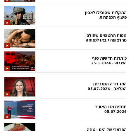
בעולם
D&B BUSINESS
פוליטי
אוכל
התקלות שהובילו לאסון
פיצוץ המנהרות
בחירות 2026
ערב טוב עם גיא פינס
מילה ביום
נסיעות
גופות החטופים שחולצו
מהרצועה יובאו למנוחה
כלכלה
מפת האתר
מונדיאל
12+
כותרות חדשות סוף
השבוע - 25.5.2024
mako
English Edition
מגזין N12
דרושים חדשות 12
המהדורה המרכזית
המלאה - 05.07.2026
תרבות
duns 100
din.co.il
LifeStyle
תחזית מזג האוויר
מדיני
המומחים במשכנתאות
05.07.2026
בארץ
MED12
הפרארי של הים - טונה