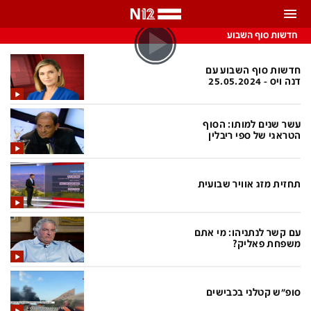
התראות
חדשות סוף השבוע
באפשרותך לבחור את תדירות קבלת ההתראות
חדשות סוף השבוע עם
דנה ויס - 25.05.2024
צ'אט הכתבים
כל ההתראות
עשר שנים למותו: הסוף
צ'אט החדשות
רק מה שחשוב
הטראגי של ספי ריבלין
כבוי
צ'אט הספורט
התראות
תחזית מזג אוויר שבועית
חדשות
עם קשר לנתניהו: מי אתם
משפחת פאליק?
כל החדשות
תחזית מזג האוויר
ביטחוני
אחד ביום
סופ"ש קטלני בכבישים