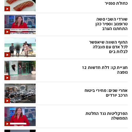
פלילי
המטולוגיה
כחולת סנפיר
חינוך
ועידות קשת 12
שורדי השבי סשה
טרופנוב וספיר כהן
צרכנות
לאנג אמבישן
התחתנו הערב
עיצוב ונדל''ן
להיאבק בסרטן
החוף השווה שיאפשר
לכל אדם עם מגבלה
TECH12
פרקינסון
לבלות בים
ספורט
שכונה עם הכל
חציית קו: דלת חדשות 12
דעות ופרשנויות
כַּבֵּד את הַכָּבֵד
נופצה
בריאות
השקעות למתקדמים
אחרי שנים: מחירי ביטוח
מדע וסביבה
שאלה אחת ביום
הרכב יורדים
פודקאסטים
דרושים IL
הפרקליטות נגד החלטת
נוסבאום מקליד
easy
הממשלה
DATA