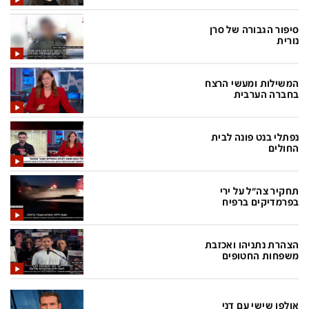
בעולם
D&B BUSINESS
פוליטי
אוכל
סיפור הגבורה של סרן
נורית
בחירות 2026
ערב טוב עם גיא פינס
מילה ביום
נסיעות
המשילות ומעשי הרצח
בחברה הערבית
כלכלה
מפת האתר
מונדיאל
12+
נפתלי בנט פונה לבית
החולים
mako
English Edition
מגזין N12
דרושים חדשות 12
תחקיר צה"ל על ירי
בפרמדיקים ברפיח
תרבות
duns 100
din.co.il
LifeStyle
הצהרת נתניהו ואכזבת
משפחות החטופים
מדיני
המומחים במשכנתאות
בארץ
MED12
אולפן שישי עם דני