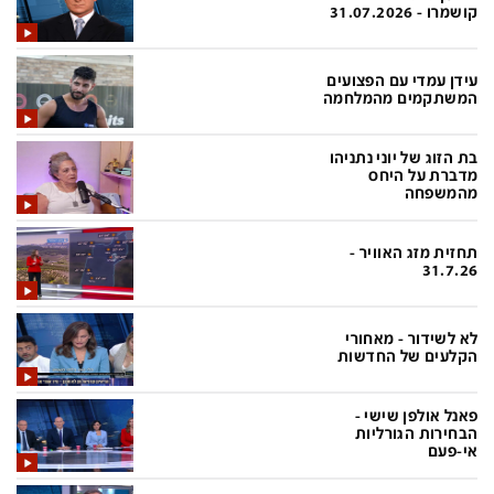
פלילי
המטולוגיה
קושמרו - 31.07.2026
חינוך
ועידות קשת 12
עידן עמדי עם הפצועים
צרכנות
לאנג אמבישן
המשתקמים מהמלחמה
עיצוב ונדל''ן
להיאבק בסרטן
בת הזוג של יוני נתניהו
מדברת על היחס
TECH12
פרקינסון
מהמשפחה
ספורט
שכונה עם הכל
תחזית מזג האוויר -
דעות ופרשנויות
כַּבֵּד את הַכָּבֵד
31.7.26
בריאות
השקעות למתקדמים
לא לשידור - מאחורי
מדע וסביבה
שאלה אחת ביום
הקלעים של החדשות
פודקאסטים
דרושים IL
פאנל אולפן שישי -
נוסבאום מקליד
easy
הבחירות הגורליות
אי-פעם
DATA