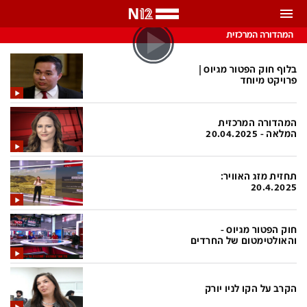
התראות
המהדורה המרכזית
באפשרותך לבחור את תדירות קבלת ההתראות
בלוף חוק הפטור מגיוס |
פרויקט מיוחד
צ'אט הכתבים
כל ההתראות
המהדורה המרכזית
צ'אט החדשות
רק מה שחשוב
המלאה - 20.04.2025
כבוי
צ'אט הספורט
תחזית מזג האוויר:
התראות
20.4.2025
חדשות
חוק הפטור מגיוס -
והאולטימטום של החרדים
כל החדשות
תחזית מזג האוויר
ביטחוני
אחד ביום
הקרב על הקו לניו יורק