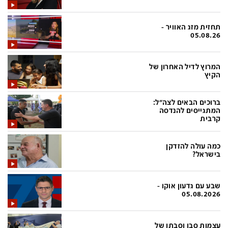
בעולם
D&B BUSINESS
פוליטי
אוכל
תחזית מזג האוויר -
05.08.26
בחירות 2026
ערב טוב עם גיא פינס
מילה ביום
נסיעות
המרוץ לדיל האחרון של
הקיץ
כלכלה
מפת האתר
מונדיאל
12+
ברוכים הבאים לצה"ל:
המתגייסים להנדסה
mako
English Edition
קרבית
מגזין N12
דרושים חדשות 12
כמה עולה להזדקן
בישראל?
תרבות
duns 100
din.co.il
LifeStyle
שבע עם גדעון אוקו -
מדיני
המומחים במשכנתאות
05.08.2026
בארץ
MED12
עצמות סבו וסבתו של