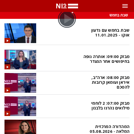
שבת בחמש
התראות
באפשרותך לבחור את תדירות קבלת ההתראות
שבת בחמש עם גדעון
אוקו - 11.01.2025
צ'אט הכתבים
כל ההתראות
צ'אט החדשות
רק מה שחשוב
מבזק 09:00: אותרה גופה
בחיפושים אחר הנעדר
כבוי
צ'אט הספורט
מבזק 08:00: ארה"ב,
התראות
איראן ועומאן קרובות
להסכם
חדשות
מבזק 07:00: 2 לוחמי
מילואים נהרגו בלבנון
כל החדשות
תחזית מזג האוויר
ביטחוני
אחד ביום
המהדורה המרכזית
המלאה - 05.08.2026