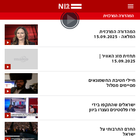
התראות
המהדורה המרכזית
באפשרותך לבחור את תדירות קבלת ההתראות
המהדורה המרכזית
המלאה - 15.09.2025
צ'אט הכתבים
כל ההתראות
תחזית מזג האוויר |
צ'אט החדשות
רק מה שחשוב
15.09.2025
כבוי
צ'אט הספורט
חיילי חטיבת החשמונאים
התראות
מסיימים מסלול
חדשות
ישראלים שהתקפו בידי
פרו פלסטינים נעצרו ביוון
כל החדשות
תחזית מזג האוויר
ביטחוני
אחד ביום
החרם התרבותי על
ישראל