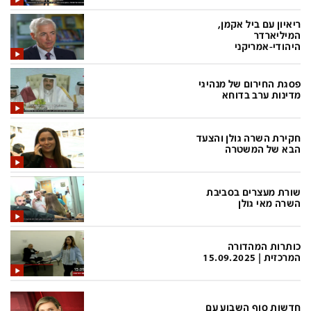
בעולם
D&B BUSINESS
ריאיון עם ביל אקמן,
פוליטי
אוכל
המיליארדר
היהודי-אמריקני
בחירות 2026
ערב טוב עם גיא פינס
מילה ביום
נסיעות
פסגת החירום של מנהיגי
מדינות ערב בדוחא
כלכלה
מפת האתר
מונדיאל
12+
חקירת השרה גולן והצעד
הבא של המשטרה
mako
English Edition
מגזין N12
דרושים חדשות 12
שורת מעצרים בסביבת
השרה מאי גולן
תרבות
duns 100
din.co.il
LifeStyle
כותרות המהדורה
המרכזית | 15.09.2025
מדיני
המומחים במשכנתאות
בארץ
MED12
חדשות סוף השבוע עם