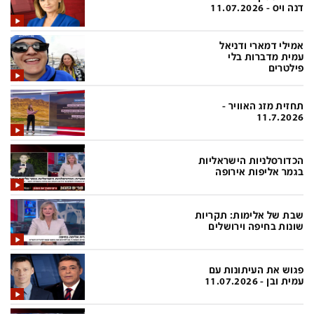
פלילי
המטולוגיה
דנה ויס - 11.07.2026
חינוך
ועידות קשת 12
אמילי דמארי ודניאל
עמית מדברות בלי
צרכנות
לאנג אמבישן
פילטרים
עיצוב ונדל''ן
להיאבק בסרטן
תחזית מזג האוויר -
TECH12
פרקינסון
11.7.2026
ספורט
שכונה עם הכל
הכדורסלניות הישראליות
דעות ופרשנויות
כַּבֵּד את הַכָּבֵד
בגמר אליפות אירופה
בריאות
השקעות למתקדמים
שבת של אלימות: תקריות
מדע וסביבה
שאלה אחת ביום
שונות בחיפה וירושלים
פודקאסטים
דרושים IL
פגוש את העיתונות עם
נוסבאום מקליד
easy
עמית ובן - 11.07.2026
DATA