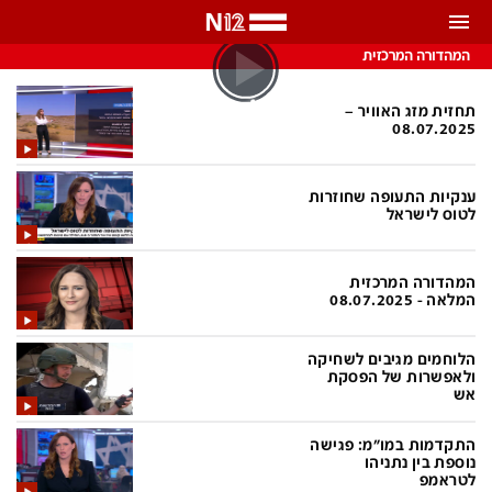
התראות
המהדורה המרכזית
באפשרותך לבחור את תדירות קבלת ההתראות
תחזית מזג האוויר –
08.07.2025
צ'אט הכתבים
כל ההתראות
ענקיות התעופה שחוזרות
צ'אט החדשות
רק מה שחשוב
לטוס לישראל
כבוי
צ'אט הספורט
המהדורה המרכזית
התראות
המלאה - 08.07.2025
הלוחמים מגיבים לשחיקה
חדשות
ולאפשרות של הפסקת
אש
כל החדשות
תחזית מזג האוויר
התקדמות במו"מ: פגישה
ביטחוני
אחד ביום
נוספת בין נתניהו
לטראמפ