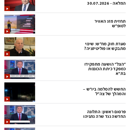
פלילי
המטולוגיה
המלאה - 30.07.2026
חינוך
ועידות קשת 12
תחזית מזג האוויר
צרכנות
לאנג אמבישן
לסופ"ש
עיצוב ונדל''ן
להיאבק בסרטן
סערת חוק מח"ש: שינוי
TECH12
פרקינסון
מתבקש או פוליטיזציה?
ספורט
שכונה עם הכל
"הצל" הושעה מתפקידו
דעות ופרשנויות
כַּבֵּד את הַכָּבֵד
כמפקד כיתת הכוננות
בת"א
בריאות
השקעות למתקדמים
החשש להסלמה ביו"ש –
מדע וסביבה
שאלה אחת ביום
והמהלך של צה"ל
פודקאסטים
דרושים IL
פרסום ראשון: התלונה
נוסבאום מקליד
easy
החדשה נגד שרה נתניהו
DATA