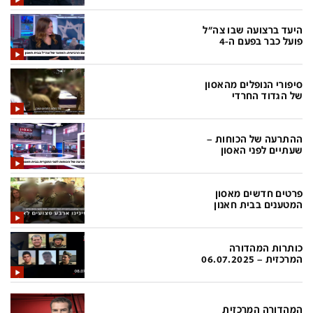
בעולם
D&B BUSINESS
פוליטי
אוכל
היעד ברצועה שבו צה"ל
פועל כבר בפעם ה-4
בחירות 2026
ערב טוב עם גיא פינס
מילה ביום
נסיעות
סיפורי הנופלים מהאסון
של הגדוד החרדי
כלכלה
מפת האתר
מונדיאל
12+
ההתרעה של הכוחות –
שעתיים לפני האסון
mako
English Edition
מגזין N12
דרושים חדשות 12
פרטים חדשים מאסון
המטענים בבית חאנון
תרבות
duns 100
din.co.il
LifeStyle
כותרות המהדורה
המרכזית – 06.07.2025
מדיני
המומחים במשכנתאות
בארץ
MED12
המהדורה המרכזית