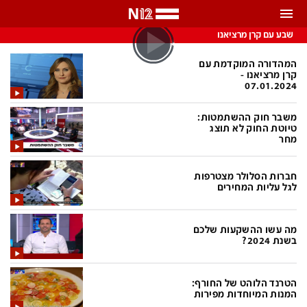
התראות
שבע עם קרן מרציאנו
באפשרותך לבחור את תדירות קבלת ההתראות
המהדורה המוקדמת עם
קרן מרציאנו -
07.01.2024
צ'אט הכתבים
כל ההתראות
משבר חוק ההשתמטות:
צ'אט החדשות
טיוטת החוק לא תוצג
רק מה שחשוב
מחר
כבוי
צ'אט הספורט
חברות הסלולר מצטרפות
התראות
לגל עליות המחירים
חדשות
מה עשו ההשקעות שלכם
בשנת 2024?
כל החדשות
תחזית מזג האוויר
ביטחוני
אחד ביום
הטרנד הלוהט של החורף:
המנות המיוחדות מפירות