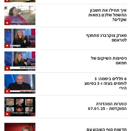
בעולם
D&B BUSINESS
איך תוזילו את חשבון
פוליטי
אוכל
החשמל שלכם במאות
שקלים?
בחירות 2026
ערב טוב עם גיא פינס
מילה ביום
נסיעות
מארק צוקרברג מתחנף
לטראמפ
כלכלה
מפת האתר
מונדיאל
12+
ניסיונות השיקום של
חמאס
mako
English Edition
מגזין N12
דרושים חדשות 12
6 חללים ביממה: 3
לוחמים בעזה ו-3 בפיגוע
הירי
תרבות
duns 100
din.co.il
LifeStyle
כותרות המהדורה
המוקדמת - 07.01.25
מדיני
המומחים במשכנתאות
בארץ
MED12
חדשות סוף השבוע עם