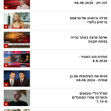
פלילי
המטולוגיה
דנה ויס - 08.08.2026
חינוך
ועידות קשת 12
מרלה גרושתו של טראמפ
צרכנות
לאנג אמבישן
בריאיון בלעדי
עיצוב ונדל''ן
להיאבק בסרטן
שרפה פרצה באתר בנייה
TECH12
פרקינסון
בפתח תקווה
ספורט
שכונה עם הכל
תחזית מזג האוויר -
דעות ופרשנויות
כַּבֵּד את הַכָּבֵד
8.8.2026
בריאות
השקעות למתקדמים
פגוש את העיתונות עם בן
מדע וסביבה
שאלה אחת ביום
ועמית - 08.08.2026
פודקאסטים
דרושים IL
חמ"ל ניל"י מבפנים
נוסבאום מקליד
easy
והמרדף אחרי המחבלים
מ-7.10
DATA