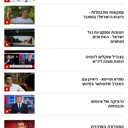
בעולם
D&B BUSINESS
פוליטי
אוכל
עסקאות מתבטלות -
היצוא הישראלי במשבר
בחירות 2026
ערב טוב עם גיא פינס
הפגנות וסנקציות נגד
מילה ביום
נסיעות
ישראל - האירופים
נסחפים
כלכלה
מפת האתר
מונדיאל
12+
בצה"ל שוקלים להסיט
כוחות מעזה ליו"ש
mako
English Edition
מגזין N12
דרושים חדשות 12
ספרא וסייפא - ריאיון עם
האברך שהסתער בפיגוע
תרבות
duns 100
din.co.il
LifeStyle
כרוניקה של איומים
והבטחות
מדיני
המומחים במשכנתאות
בארץ
MED12
המהדורה המרכזית