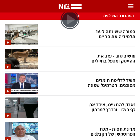
התראות
המהדורה המרכזית
באפשרותך לבחור את תדירות קבלת ההתראות
המורה ששינתה ל-16
תלמידיה את החיים
צ'אט הכתבים
כל ההתראות
עושים טוב - עזב את
צ'אט החדשות
רק מה שחשוב
ההייטק ומטפל בחיילים
כבוי
צ'אט הספורט
חשד לדליפת חומרים
התראות
מסוכנים: הטרמינל שפונה
חדשות
נאבק להתגייס, איבד את
כף רגלו - ובדרך למרתון
כל החדשות
תחזית מזג האוויר
ביטחוני
אחד ביום
מדינת חסות - מכת
הפרוטקשן של הקבלנים