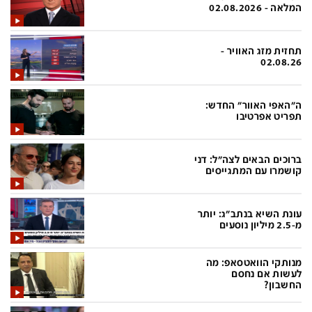
פלילי
המטולוגיה
המלאה - 02.08.2026
חינוך
ועידות קשת 12
תחזית מזג האוויר -
צרכנות
לאנג אמבישן
02.08.26
עיצוב ונדל''ן
להיאבק בסרטן
ה"האפי האוור" החדש:
TECH12
פרקינסון
תפריט אפרטיבו
ספורט
שכונה עם הכל
ברוכים הבאים לצה"ל: דני
דעות ופרשנויות
כַּבֵּד את הַכָּבֵד
קושמרו עם המתגייסים
בריאות
השקעות למתקדמים
עונת השיא בנתב"ג: יותר
מדע וסביבה
שאלה אחת ביום
מ-2.5 מיליון נוסעים
פודקאסטים
דרושים IL
מנותקי הוואטסאפ: מה
נוסבאום מקליד
easy
לעשות אם נחסם
החשבון?
DATA