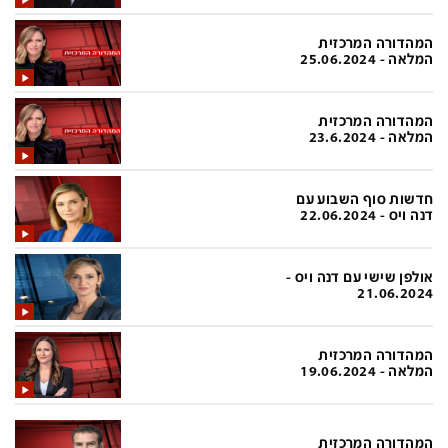
בעולם
D&B BUSINESS
פוליטי
אוכל
המהדורה המרכזית
המלאה - 25.06.2024
בחירות 2026
ערב טוב עם גיא פינס
מילה ביום
נסיעות
המהדורה המרכזית
המלאה - 23.6.2024
כלכלה
מפת האתר
מונדיאל
12+
חדשות סוף השבוע עם
דנה ויס - 22.06.2024
mako
English Edition
מגזין N12
דרושים חדשות 12
אולפן שישי עם דנה ויס -
21.06.2024
תרבות
duns 100
din.co.il
LifeStyle
המהדורה המרכזית
המלאה - 19.06.2024
מדיני
המומחים במשכנתאות
בארץ
MED12
המהדורה המרכזית