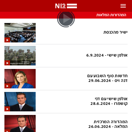
התראות
המהדורות המלאות
באפשרותך לבחור את תדירות קבלת ההתראות
ישיר מהכנסת
צ'אט הכתבים
כל ההתראות
צ'אט החדשות
אולפן שישי - 6.9.2024
רק מה שחשוב
כבוי
צ'אט הספורט
חדשות סוף השבוע עם
התראות
דנה ויס - 29.06.2024
חדשות
אולפן שישי עם דני
קושמרו - 28.6.2024
כל החדשות
תחזית מזג האוויר
ביטחוני
אחד ביום
המהדורה המרכזית
המלאה - 26.06.2024