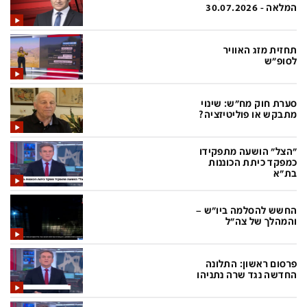
פלילי
המטולוגיה
המלאה - 30.07.2026
חינוך
ועידות קשת 12
תחזית מזג האוויר
צרכנות
לאנג אמבישן
לסופ"ש
עיצוב ונדל''ן
להיאבק בסרטן
סערת חוק מח"ש: שינוי
TECH12
פרקינסון
מתבקש או פוליטיזציה?
ספורט
שכונה עם הכל
"הצל" הושעה מתפקידו
דעות ופרשנויות
כַּבֵּד את הַכָּבֵד
כמפקד כיתת הכוננות
בת"א
בריאות
השקעות למתקדמים
החשש להסלמה ביו"ש –
מדע וסביבה
שאלה אחת ביום
והמהלך של צה"ל
פודקאסטים
דרושים IL
פרסום ראשון: התלונה
נוסבאום מקליד
easy
החדשה נגד שרה נתניהו
DATA