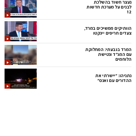
נעצר חשוד בהשלכת
לבנים על מערכת חדשות
12
תכניות חדשות 12
הוותיקים ממשיכים במרד,
המהדורה המרכזית
אולפן שישי
צעדים חריפים יינקטו
שבע
חדשות סוף השבוע
המרד בגבעתי: המחלוקת
עם המג"ד ונטישת
שש עם
המהדורה הצעירה
הלוחמים
חמש עם רפי רשף
מבזקים
נתניהו: "יישרתי את
מהדורה ראשונה
מהדורות מלאות
ההדורים עם ואנס"
12 בצוהריים
הגדרות
פנו אלינו
מדיניות פרטיות
צרו קשר
תנאי שימוש
המייל האדום