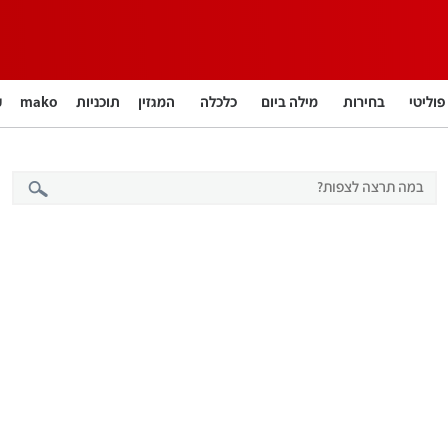
פוליטי
בחירות
מילה ביום
כלכלה
המגזין
תוכניות
mako
חינוך
צרכנות
עיצוב ונדל"ן
TECH12
ספורט
קאסטים
נוסבאום מקליד
DATA
English
12+
BUSINESS