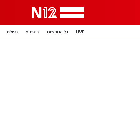
LIVE
כל החדשות
ביטחוני
בעולם
תרבות
LifeStyle
מדיני
בארץ
פלילי
פרשנות
בריאות
מדע וסביבה
הפוד
מפת האתר
דרושים חדשות 12