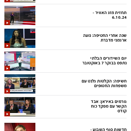
בעולם
D&B BUSINESS
פוליטי
אוכל
תחזית מזג האוויר -
6.10.24
בחירות 2026
ערב טוב עם גיא פינס
מילה ביום
נסיעות
שנה אחרי החטיפה: נועה
ארגמני מדברת
כלכלה
מפת האתר
מונדיאל
12+
יום השידורים הבלתי
נתפס בבוקר 7 באוקטובר
mako
English Edition
מגזין N12
דרושים חדשות 12
חשיפה: הקלטות גלנט עם
משפחות החטופים
תרבות
duns 100
din.co.il
LifeStyle
גורמים באיראן: אבד
הקשר עם מפקד כוח
קודס
מדיני
המומחים במשכנתאות
בארץ
MED12
חדשות סוף השבוע -