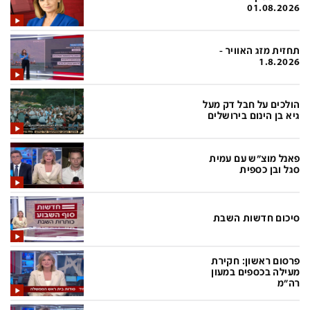
פלילי
המטולוגיה
01.08.2026
חינוך
ועידות קשת 12
תחזית מזג האוויר -
צרכנות
לאנג אמבישן
1.8.2026
עיצוב ונדל''ן
להיאבק בסרטן
הולכים על חבל דק מעל
TECH12
פרקינסון
גיא בן הינום בירושלים
ספורט
שכונה עם הכל
פאנל מוצ"ש עם עמית
דעות ופרשנויות
כַּבֵּד את הַכָּבֵד
סגל ובן כספית
בריאות
השקעות למתקדמים
מדע וסביבה
שאלה אחת ביום
סיכום חדשות השבת
פודקאסטים
דרושים IL
פרסום ראשון: חקירת
נוסבאום מקליד
easy
מעילה בכספים במעון
רה"מ
DATA