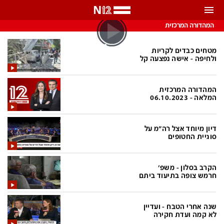
התראות
המהדורה המרכזית
באפשרותך לבחור את תדירות קבלת ההתראות
מטחים כבדים לקריות
ולחיפה - אישה נפצעה קל
צ'אט הכתבים
כל ההתראות
המהדורה המרכזית
צ'אט החדשות
רק מה שחשוב
המלאה - 06.10.2023
כבוי
צ'אט הספורט
דיון מיוחד אצל רה"מ על
התראות
סוגיית החטופים
חדשות
הקרב בסלון - משפ'
חרמש צופה בתיעוד ביתם
כל החדשות
תחזית מזג האוויר
ביטחוני
אחד ביום
שנה אחרי הטבח - ועדיין
לא קמה ועדת חקירה