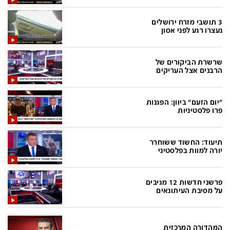
בעולם
D&B BUSINESS
פוליטי
אוכל
3 תושבי מזרח ירושלים
נעצרו רגע לפני אסון
בחירות 2026
ערב טוב עם גיא פינס
מילה ביום
נסיעות
שרשרת הביקורים של
הרבנים אצל העריקים
כלכלה
מפת האתר
מונדיאל
12+
"יום הזעם" ביוון: הפגנות
פרו פלסטיניות
mako
English Edition
מגזין N12
דרושים חדשות 12
תיעוד: החשוד ששוחרר
יורה למוות בפלסטיני
תרבות
duns 100
din.co.il
LifeStyle
פרשני חדשות 12 מגיבים
על מסיבת העיתונאים
מדיני
המומחים במשכנתאות
בארץ
MED12
המהדורה המרכזית