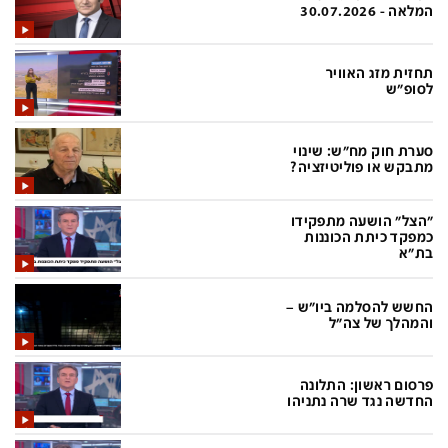
פלילי
המטולוגיה
המלאה - 30.07.2026
חינוך
ועידות קשת 12
תחזית מזג האוויר
צרכנות
לאנג אמבישן
לסופ"ש
עיצוב ונדל''ן
להיאבק בסרטן
סערת חוק מח"ש: שינוי
TECH12
פרקינסון
מתבקש או פוליטיזציה?
ספורט
שכונה עם הכל
"הצל" הושעה מתפקידו
דעות ופרשנויות
כַּבֵּד את הַכָּבֵד
כמפקד כיתת הכוננות
בת"א
בריאות
השקעות למתקדמים
החשש להסלמה ביו"ש –
מדע וסביבה
שאלה אחת ביום
והמהלך של צה"ל
פודקאסטים
דרושים IL
פרסום ראשון: התלונה
נוסבאום מקליד
easy
החדשה נגד שרה נתניהו
DATA