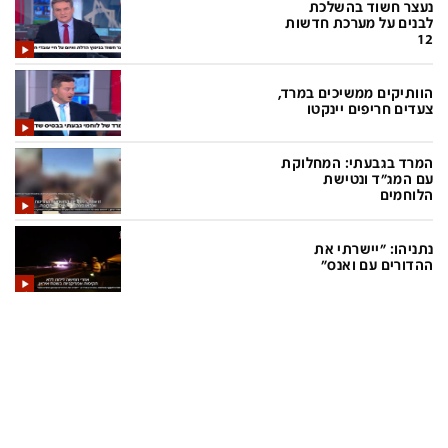
נעצר חשוד בהשלכת
לבנים על מערכת חדשות
12
תכניות חדשות 12
הוותיקים ממשיכים במרד,
המהדורה המרכזית
אולפן שישי
צעדים חריפים יינקטו
שבע
חדשות סוף השבוע
המרד בגבעתי: המחלוקת
עם המג"ד ונטישת
שש עם
המהדורה הצעירה
הלוחמים
חמש עם רפי רשף
מבזקים
נתניהו: "יישרתי את
מהדורה ראשונה
מהדורות מלאות
ההדורים עם ואנס"
12 בצוהריים
הגדרות
פנו אלינו
מדיניות פרטיות
צרו קשר
תנאי שימוש
המייל האדום