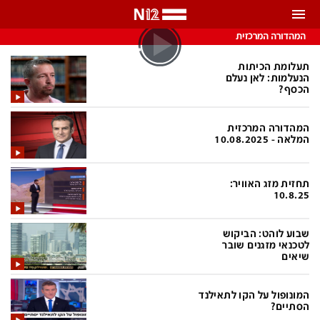
התראות
המהדורה המרכזית
באפשרותך לבחור את תדירות קבלת ההתראות
תעלומת הכיתות
הנעלמות: לאן נעלם
הכסף?
צ'אט הכתבים
כל ההתראות
המהדורה המרכזית
צ'אט החדשות
רק מה שחשוב
המלאה - 10.08.2025
כבוי
צ'אט הספורט
תחזית מזג האוויר:
התראות
10.8.25
שבוע לוהט: הביקוש
חדשות
לטכנאי מזגנים שובר
שיאים
כל החדשות
תחזית מזג האוויר
ביטחוני
אחד ביום
המונופול על הקו לתאילנד
הסתיים?