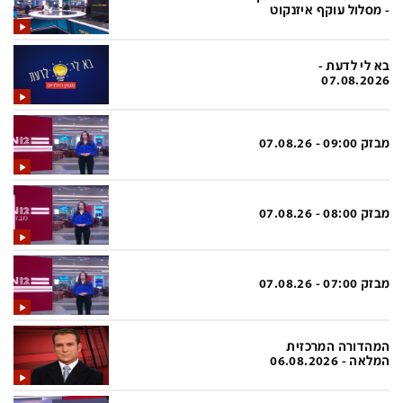
פלילי
המטולוגיה
- מסלול עוקף איזנקוט
חינוך
ועידות קשת 12
בא לי לדעת -
צרכנות
לאנג אמבישן
07.08.2026
עיצוב ונדל''ן
להיאבק בסרטן
מבזק 09:00 - 07.08.26
TECH12
פרקינסון
ספורט
שכונה עם הכל
דעות ופרשנויות
כַּבֵּד את הַכָּבֵד
מבזק 08:00 - 07.08.26
בריאות
השקעות למתקדמים
מדע וסביבה
שאלה אחת ביום
מבזק 07:00 - 07.08.26
פודקאסטים
דרושים IL
המהדורה המרכזית
נוסבאום מקליד
easy
המלאה - 06.08.2026
DATA