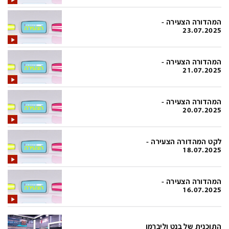
בעולם
D&B BUSINESS
פוליטי
אוכל
המהדורה הצעירה -
23.07.2025
בחירות 2026
ערב טוב עם גיא פינס
מילה ביום
נסיעות
המהדורה הצעירה -
21.07.2025
כלכלה
מפת האתר
מונדיאל
12+
המהדורה הצעירה -
20.07.2025
mako
English Edition
מגזין N12
דרושים חדשות 12
לקט המהדורה הצעירה -
18.07.2025
תרבות
duns 100
din.co.il
LifeStyle
המהדורה הצעירה -
16.07.2025
מדיני
המומחים במשכנתאות
בארץ
MED12
התוכנית של בנט וליברמן