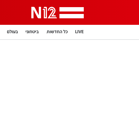
LIVE
כל החדשות
ביטחוני
בעולם
תרבות
LifeStyle
מדיני
בארץ
פלילי
פרשנות
בריאות
מדע וסביבה
הפוד
מפת האתר
דרושים חדשות 12