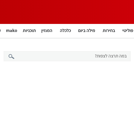
פוליטי
בחירות
מילה ביום
כלכלה
המגזין
תוכניות
mako
חינוך
צרכנות
עיצוב ונדל"ן
TECH12
ספורט
קאסטים
נוסבאום מקליד
DATA
English
12+
BUSINESS