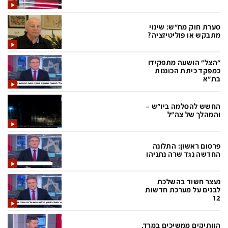
בעולם
D&B BUSINESS
פוליטי
אוכל
סערת חוק מח"ש: שינוי
מתבקש או פוליטיזציה?
בחירות 2026
ערב טוב עם גיא פינס
מילה ביום
נסיעות
"הצל" הושעה מתפקידו
כמפקד כיתת הכוננות
כלכלה
מפת האתר
בת"א
מונדיאל
12+
החשש להסלמה ביו"ש –
והמהלך של צה"ל
mako
English Edition
מגזין N12
דרושים חדשות 12
פרסום ראשון: התלונה
החדשה נגד שרה נתניהו
תרבות
duns 100
din.co.il
LifeStyle
נעצר חשוד בהשלכת
לבנים על מערכת חדשות
מדיני
המומחים במשכנתאות
12
בארץ
MED12
הוותיקים ממשיכים במרד,