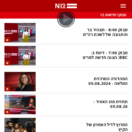
התראות
מבזקי חדשות 12
באפשרותך לבחור את תדירות קבלת ההתראות
מבזק 8:00 - תצהיר בר
והתגובה של לשכת רה"מ
צ'אט הכתבים
כל ההתראות
מבזק 7:00 - דיווח ב-
צ'אט החדשות
רק מה שחשוב
BBC: הצגה חדשה למו"מ
כבוי
צ'אט הספורט
התראות
המהדורה המרכזית
המלאה - 05.08.2026
חדשות
תחזית מזג האוויר -
05.08.26
כל החדשות
תחזית מזג האוויר
ביטחוני
אחד ביום
המרוץ לדיל האחרון של
הקיץ