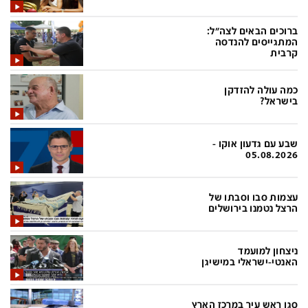
בעולם
D&B BUSINESS
פוליטי
אוכל
ברוכים הבאים לצה"ל:
המתגייסים להנדסה
בחירות 2026
ערב טוב עם גיא פינס
קרבית
מילה ביום
נסיעות
כמה עולה להזדקן
בישראל?
כלכלה
מפת האתר
מונדיאל
12+
שבע עם גדעון אוקו -
05.08.2026
mako
English Edition
מגזין N12
דרושים חדשות 12
עצמות סבו וסבתו של
הרצל נטמנו בירושלים
תרבות
duns 100
din.co.il
LifeStyle
ניצחון למועמד
מדיני
המומחים במשכנתאות
האנטי-ישראלי במישיגן
בארץ
MED12
סגן ראש עיר במרכז הארץ