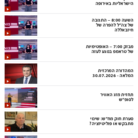
פלילי
המטולוגיה
הישראליות באירופה
חינוך
ועידות קשת 12
השעה 8:00 – התגובה
של צה"ל להפרה של
צרכנות
לאנג אמבישן
חיזבאללה
עיצוב ונדל''ן
להיאבק בסרטן
מבזק 7:00 – האופטימיות
TECH12
פרקינסון
של טראמפ בנוגע לעזה
ספורט
שכונה עם הכל
המהדורה המרכזית
דעות ופרשנויות
כַּבֵּד את הַכָּבֵד
המלאה - 30.07.2026
בריאות
השקעות למתקדמים
תחזית מזג האוויר
מדע וסביבה
שאלה אחת ביום
לסופ"ש
פודקאסטים
דרושים IL
סערת חוק מח"ש: שינוי
נוסבאום מקליד
easy
מתבקש או פוליטיזציה?
DATA