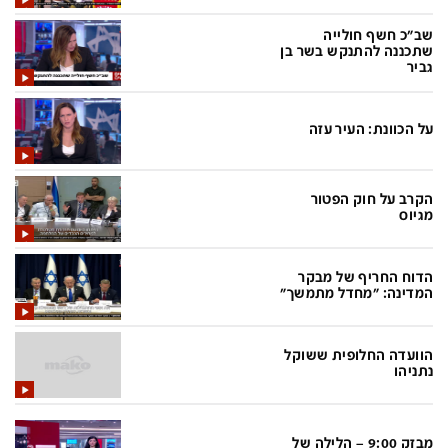
בעולם
D&B BUSINESS
שב"כ חשף חולייה
פוליטי
אוכל
שתכננה להתנקש בשר בן
גביר
בחירות 2026
ערב טוב עם גיא פינס
מילה ביום
נסיעות
על הכוונת: העיר עזה
כלכלה
מפת האתר
מונדיאל
12+
הקרב על חוק הפטור
מגיוס
mako
English Edition
מגזין N12
דרושים חדשות 12
הדוח החריף של מבקר
המדינה: "מחדל מתמשך"
תרבות
duns 100
din.co.il
LifeStyle
הוועדה החלופית ששוקל
נתניהו
מדיני
המומחים במשכנתאות
בארץ
MED12
מבזק 9:00 – הלילה של