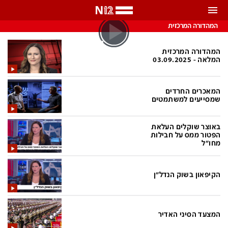
התראות
המהדורה המרכזית
באפשרותך לבחור את תדירות קבלת ההתראות
המהדורה המרכזית
המלאה - 03.09.2025
צ'אט הכתבים
כל ההתראות
המאכרים החרדים
צ'אט החדשות
רק מה שחשוב
שמסייעים למשתמטים
כבוי
צ'אט הספורט
באוצר שוקלים העלאת
התראות
הפטור ממס על חבילות
מחו"ל
חדשות
הקיפאון בשוק הנדל"ן
כל החדשות
תחזית מזג האוויר
ביטחוני
אחד ביום
המצעד הסיני האדיר