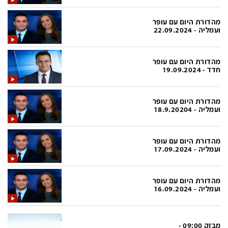
בעולם
D&B BUSINESS
פוליטי
אוכל
מהדורת היום עם עופר
ועמליה - 22.09.2024
בחירות 2026
ערב טוב עם גיא פינס
מילה ביום
נסיעות
מהדורת היום עם עופר
חדד - 19.09.2024
כלכלה
מפת האתר
מונדיאל
12+
מהדורת היום עם עופר
ועמליה - 18.9.20204
mako
English Edition
מגזין N12
דרושים חדשות 12
מהדורת היום עם עופר
ועמליה - 17.09.2024
תרבות
duns 100
din.co.il
LifeStyle
מהדורת היום עם עופר
ועמליה - 16.09.2024
מדיני
המומחים במשכנתאות
בארץ
MED12
מבזק 09:00 -