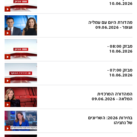
פלילי
המטולוגיה
10.06.2026
חינוך
ועידות קשת 12
מהדורת היום עם עמליה
צרכנות
לאנג אמבישן
ועופר - 09.06.2026
עיצוב ונדל''ן
להיאבק בסרטן
מבזק 08:00 -
TECH12
פרקינסון
10.06.2026
ספורט
שכונה עם הכל
מבזק 07:00 -
דעות ופרשנויות
כַּבֵּד את הַכָּבֵד
10.06.2026
בריאות
השקעות למתקדמים
המהדורה המרכזית
מדע וסביבה
שאלה אחת ביום
המלאה - 09.06.2026
פודקאסטים
דרושים IL
בחירות 2026: השריונים
נוסבאום מקליד
easy
של נתניהו
DATA