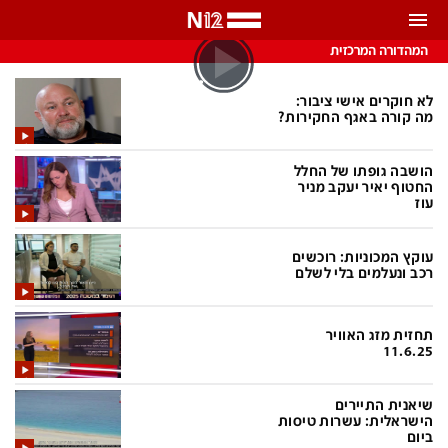
התראות
המהדורה המרכזית
באפשרותך לבחור את תדירות קבלת ההתראות
לא חוקרים אישי ציבור:
מה קורה באגף החקירות?
צ'אט הכתבים
כל ההתראות
הושבה גופתו של החלל
צ'אט החדשות
החטוף יאיר יעקב מניר
רק מה שחשוב
עוז
כבוי
צ'אט הספורט
עוקץ המכוניות: רוכשים
התראות
רכב ונעלמים בלי לשלם
חדשות
תחזית מזג האוויר
11.6.25
כל החדשות
תחזית מזג האוויר
שיאנית התיירים
ביטחוני
אחד ביום
הישראלית: עשרות טיסות
ביום