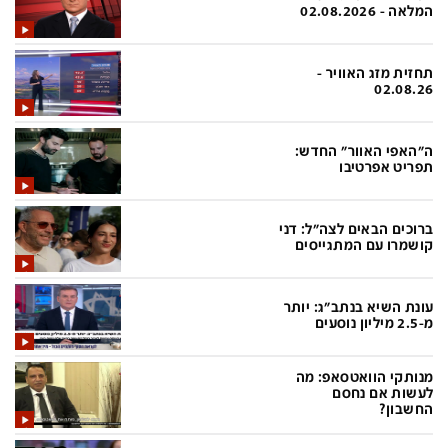
פלילי
המטולוגיה
המלאה - 02.08.2026
חינוך
ועידות קשת 12
תחזית מזג האוויר -
צרכנות
לאנג אמבישן
02.08.26
עיצוב ונדל''ן
להיאבק בסרטן
ה"האפי האוור" החדש:
TECH12
פרקינסון
תפריט אפרטיבו
ספורט
שכונה עם הכל
ברוכים הבאים לצה"ל: דני
דעות ופרשנויות
כַּבֵּד את הַכָּבֵד
קושמרו עם המתגייסים
בריאות
השקעות למתקדמים
עונת השיא בנתב"ג: יותר
מדע וסביבה
שאלה אחת ביום
מ-2.5 מיליון נוסעים
פודקאסטים
דרושים IL
מנותקי הוואטסאפ: מה
נוסבאום מקליד
easy
לעשות אם נחסם
החשבון?
DATA