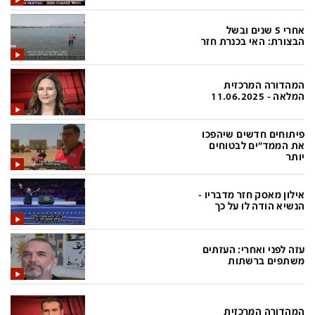
בעולם
D&B BUSINESS
פוליטי
אוכל
אחרי 5 שנים ובשל
הבצורת: האי בכנרת חזר
בחירות 2026
ערב טוב עם גיא פינס
מילה ביום
נסיעות
המהדורה המרכזית
המלאה - 11.06.2025
כלכלה
מפת האתר
מונדיאל
12+
פיתוחים חדשים שיהפכו
את הממד"ים לבטוחים
יותר
mako
English Edition
מגזין N12
דרושים חדשות 12
אילון מאסק חזר מדבריו -
הנשיא הודה לו על כך
תרבות
duns 100
din.co.il
LifeStyle
עזה לפני ואחרי: העזתים
משתפים ברשתות
מדיני
המומחים במשכנתאות
בארץ
MED12
המהדורה המרכזית