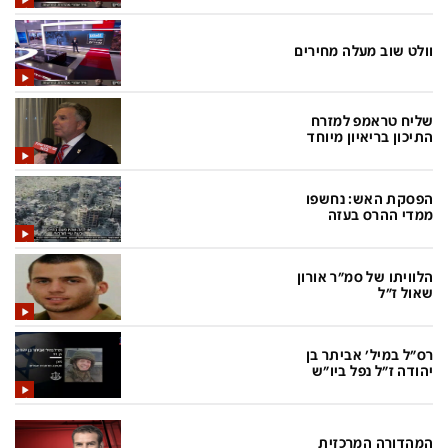
בעולם
D&B BUSINESS
פוליטי
אוכל
וולט שוב מעלה מחירים
בחירות 2026
ערב טוב עם גיא פינס
מילה ביום
נסיעות
שליח טראמפ למזרח
התיכון בריאיון מיוחד
כלכלה
מפת האתר
מונדיאל
12+
הפסקת האש: נחשפו
ממדי ההרס בעזה
mako
English Edition
מגזין N12
דרושים חדשות 12
הלוויתו של סמ"ר אורון
שאול ז"ל
תרבות
duns 100
din.co.il
LifeStyle
רס"ל במיל' אביתר בן
יהודה ז"ל נפל ביו"ש
מדיני
המומחים במשכנתאות
בארץ
MED12
המהדורה המרכזית