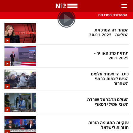
התראות
המהדורה המרכזית
באפשרותך לבחור את תדירות קבלת ההתראות
המהדורה המרכזית
המלאה - 20.01.2025
צ'אט הכתבים
כל ההתראות
תחזית מזג האוויר -
צ'אט החדשות
רק מה שחשוב
20.1.2025
כבוי
צ'אט הספורט
כיכר הדמעות: אלפים
התראות
הגיעו לצפות ברגעי
השחרור
חדשות
העולם מדבר על שורדת
השבי אמילי דמארי
כל החדשות
תחזית מזג האוויר
ביטחוני
אחד ביום
ענקיות התעופה הזרות
חוזרות לישראל