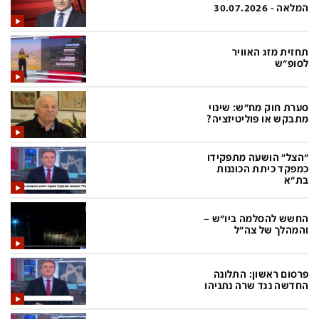
פלילי
המטולוגיה
המלאה - 30.07.2026
חינוך
ועידות קשת 12
תחזית מזג האוויר
צרכנות
לאנג אמבישן
לסופ"ש
עיצוב ונדל''ן
להיאבק בסרטן
סערת חוק מח"ש: שינוי
TECH12
פרקינסון
מתבקש או פוליטיזציה?
ספורט
שכונה עם הכל
"הצל" הושעה מתפקידו
דעות ופרשנויות
כַּבֵּד את הַכָּבֵד
כמפקד כיתת הכוננות
בת"א
בריאות
השקעות למתקדמים
החשש להסלמה ביו"ש –
מדע וסביבה
שאלה אחת ביום
והמהלך של צה"ל
פודקאסטים
דרושים IL
פרסום ראשון: התלונה
נוסבאום מקליד
easy
החדשה נגד שרה נתניהו
DATA