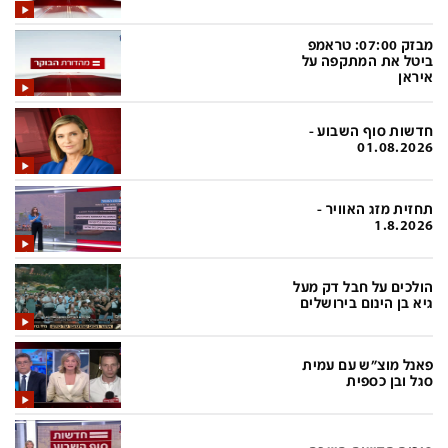
בעולם
D&B BUSINESS
פוליטי
אוכל
מבזק 07:00: טראמפ
ביטל את המתקפה על
בחירות 2026
ערב טוב עם גיא פינס
איראן
מילה ביום
נסיעות
חדשות סוף השבוע -
01.08.2026
כלכלה
מפת האתר
מונדיאל
12+
תחזית מזג האוויר -
1.8.2026
mako
English Edition
מגזין N12
דרושים חדשות 12
הולכים על חבל דק מעל
גיא בן הינום בירושלים
תרבות
duns 100
din.co.il
LifeStyle
פאנל מוצ"ש עם עמית
מדיני
המומחים במשכנתאות
סגל ובן כספית
בארץ
MED12