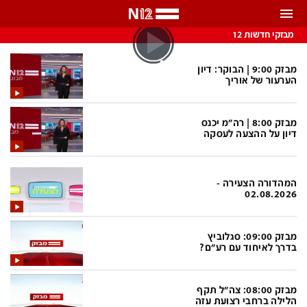
התראות
מבזקי חדשות 12
באפשרותך לבחור את תדירות קבלת ההתראות
מבזק 9:00 | הבוקר: דיון
הערעור של אוריך
צ'אט הכתבים
כל ההתראות
מבזק 8:00 | רה"מ יכנס
צ'אט החדשות
רק מה שחשוב
דיון על ההצעה לעסקה
כבוי
צ'אט הספורט
התראות
המהדורה הצעירה -
02.08.2026
חדשות
מבזק 09:00: סגלוביץ
בדרך לאיחוד עם רע"ם?
כל החדשות
תחזית מזג האוויר
ביטחוני
אחד ביום
מבזק 08:00: צה"ל תקף
הלילה ברחבי רצועת עזה