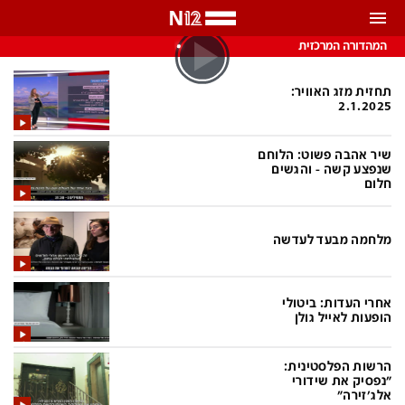
התראות
המהדורה המרכזית
באפשרותך לבחור את תדירות קבלת ההתראות
תחזית מזג האוויר:
2.1.2025
צ'אט הכתבים
כל ההתראות
שיר אהבה פשוט: הלוחם
צ'אט החדשות
שנפצע קשה - והגשים
רק מה שחשוב
חלום
כבוי
צ'אט הספורט
התראות
מלחמה מבעד לעדשה
חדשות
אחרי העדות: ביטולי
הופעות לאייל גולן
כל החדשות
תחזית מזג האוויר
הרשות הפלסטינית:
ביטחוני
אחד ביום
"נפסיק את שידורי
אלג'זירה"