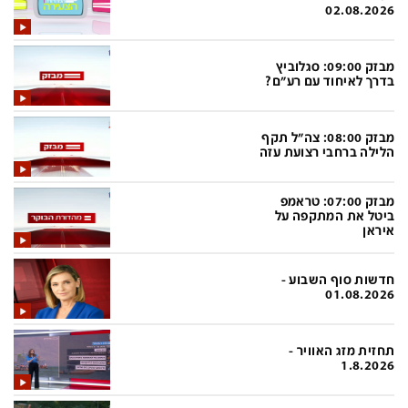
פלילי
המטולוגיה
02.08.2026
חינוך
ועידות קשת 12
מבזק 09:00: סגלוביץ
צרכנות
לאנג אמבישן
בדרך לאיחוד עם רע"ם?
עיצוב ונדל''ן
להיאבק בסרטן
מבזק 08:00: צה"ל תקף
TECH12
פרקינסון
הלילה ברחבי רצועת עזה
ספורט
שכונה עם הכל
מבזק 07:00: טראמפ
דעות ופרשנויות
כַּבֵּד את הַכָּבֵד
ביטל את המתקפה על
איראן
בריאות
השקעות למתקדמים
חדשות סוף השבוע -
מדע וסביבה
שאלה אחת ביום
01.08.2026
פודקאסטים
דרושים IL
תחזית מזג האוויר -
נוסבאום מקליד
easy
1.8.2026
DATA