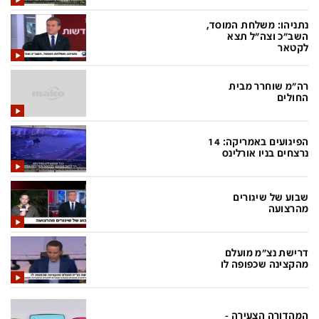
בעולם
D&B BUSINESS
נתניהו: משלחת המוסד,
פוליטי
אוכל
השב"כ וצה"ל תצא
לקטאר
בחירות 2026
ערב טוב עם גיא פינס
מילה ביום
נסיעות
רה"מ שוחרר מבית
החולים
כלכלה
מפת האתר
מונדיאל
12+
הפיגועים באמריקה: 14
נרצחים בניו אורלינס
mako
English Edition
מגזין N12
דרושים חדשות 12
שבוע של שיגורים
מהרצועה
תרבות
duns 100
din.co.il
LifeStyle
דרישת נצ"מ מועלם
מהקצינה שכפופה לו
מדיני
המומחים במשכנתאות
בארץ
MED12
המהדורה הצעירה -