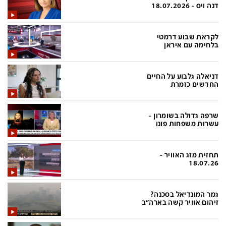
פלילי
המטולוגיה
דנה ויס - 18.07.2026
חינוך
ועידות קשת 12
לקראת שבוע דרמטי
צרכנות
לאנג אמבישן
בלחימה עם איראן
עיצוב ונדל''ן
להיאבק בסרטן
דניאלה גלבוע על החיים
TECH12
פרקינסון
החדשים כזמרת
ספורט
שכונה עם הכל
שרפה גדולה בשומרון -
דעות ופרשנויות
כַּבֵּד את הַכָּבֵד
עשרות משפחות פונו
בריאות
השקעות למתקדמים
תחזית מזג האוויר -
מדע וסביבה
שאלה אחת ביום
18.07.26
פודקאסטים
דרושים IL
גמר המונדיאל בסכנה?
נוסבאום מקליד
easy
זיהום אוויר קשה בארה"ב
DATA