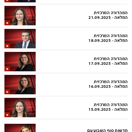
בעולם
D&B BUSINESS
פוליטי
אוכל
המהדורה המרכזית
המלאה - 21.09.2025
בחירות 2026
ערב טוב עם גיא פינס
מילה ביום
נסיעות
המהדורה המרכזית
המלאה - 18.09.2025
כלכלה
מפת האתר
מונדיאל
12+
המהדורה המרכזית
המלאה - 17.09.2025
mako
English Edition
מגזין N12
דרושים חדשות 12
המהדורה המרכזית
המלאה - 16.09.2025
תרבות
duns 100
din.co.il
LifeStyle
המהדורה המרכזית
המלאה - 15.09.2025
מדיני
המומחים במשכנתאות
בארץ
MED12
חדשות סוף השבוע עם