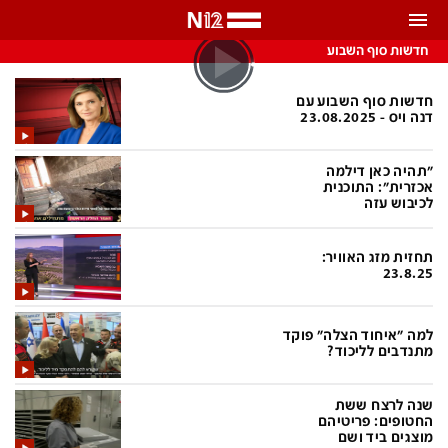
התראות
חדשות סוף השבוע
באפשרותך לבחור את תדירות קבלת ההתראות
חדשות סוף השבוע עם
דנה ויס - 23.08.2025
צ'אט הכתבים
כל ההתראות
"תהיה כאן דילמה
צ'אט החדשות
אכזרית": התוכנית
רק מה שחשוב
לכיבוש עזה
כבוי
צ'אט הספורט
תחזית מזג האוויר:
התראות
23.8.25
חדשות
למה "איחוד הצלה" פוקד
מתנדבים לליכוד?
כל החדשות
תחזית מזג האוויר
שנה לרצח ששת
ביטחוני
אחד ביום
החטופים: פריטיהם
מוצגים ביד ושם