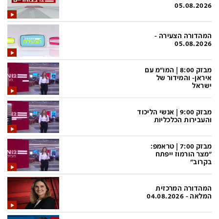
פלילי
המטולוגיה
05.08.2026
חינוך
ועידות קשת 12
המהדורה הצעירה -
צרכנות
לאנג אמבישן
05.08.2026
עיצוב ונדל''ן
להיאבק בסרטן
מבזק 8:00 | המו"מ עם
איראן- והמידור של
TECH12
פרקינסון
ישראל
ספורט
שכונה עם הכל
מבזק 9:00 | אנשי הליכוד
דעות ופרשנויות
כַּבֵּד את הַכָּבֵד
והעבירות הכלכליות
בריאות
השקעות למתקדמים
מבזק 7:00 | טראמפ:
מדע וסביבה
שאלה אחת ביום
"מצר הורמוז ייפתח
בקרוב"
פודקאסטים
דרושים IL
המהדורה המרכזית
נוסבאום מקליד
easy
המלאה - 04.08.2026
DATA