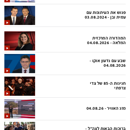
בעולם
D&B BUSINESS
פוליטי
אוכל
פגוש את העיתונות עם
עמית ובן - 03.08.2024
בחירות 2026
ערב טוב עם גיא פינס
מילה ביום
נסיעות
המהדורה המרכזית
המלאה - 04.08.2026
כלכלה
מפת האתר
מונדיאל
12+
שבע עם גדעון אוקו -
04.08.2026
mako
English Edition
מגזין N12
דרושים חדשות 12
חגיגות ה-85 של צדי
צרפתי
תרבות
duns 100
din.co.il
LifeStyle
מזג האוויר - 04.08.26
מדיני
המומחים במשכנתאות
בארץ
MED12
ברוכות הבאות לצה"ל -