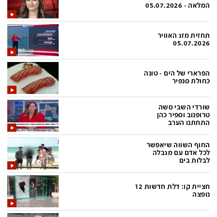
פלילי
המטולוגיה
המלאה - 05.07.2026
חינוך
ועידות קשת 12
תחזית מזג האוויר
צרכנות
לאנג אמבישן
05.07.2026
עיצוב ונדל''ן
להיאבק בסרטן
הפרארי של הים - טונה
TECH12
פרקינסון
כחולת סנפיר
ספורט
שכונה עם הכל
שורדי השבי סשה
דעות ופרשנויות
כַּבֵּד את הַכָּבֵד
טרופנוב וספיר כהן
התחתנו הערב
בריאות
השקעות למתקדמים
החוף השווה שיאפשר
מדע וסביבה
שאלה אחת ביום
לכל אדם עם מגבלה
לבלות בים
פודקאסטים
דרושים IL
חציית קו: דלת חדשות 12
נוסבאום מקליד
easy
נופצה
DATA