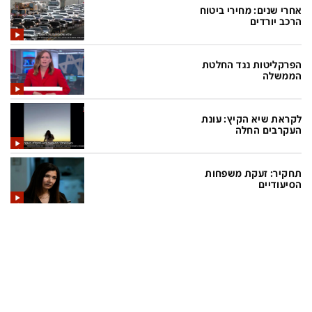
אחרי שנים: מחירי ביטוח
הרכב יורדים
תכניות חדשות 12
הפרקליטות נגד החלטת
המהדורה המרכזית
אולפן שישי
הממשלה
שבע
חדשות סוף השבוע
לקראת שיא הקיץ: עונת
שש עם
המהדורה הצעירה
העקרבים החלה
חמש עם רפי רשף
מבזקים
תחקיר: זעקת משפחות
מהדורה ראשונה
מהדורות מלאות
הסיעודיים
12 בצוהריים
הגדרות
פנו אלינו
מדיניות פרטיות
צרו קשר
תנאי שימוש
המייל האדום