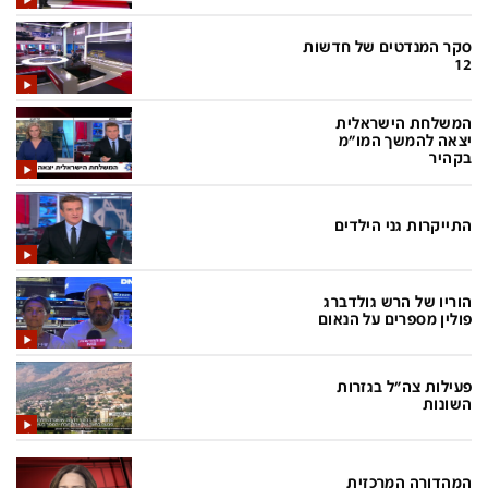
בעולם
D&B BUSINESS
פוליטי
אוכל
סקר המנדטים של חדשות
12
בחירות 2026
ערב טוב עם גיא פינס
המשלחת הישראלית
מילה ביום
נסיעות
יצאה להמשך המו"מ
בקהיר
כלכלה
מפת האתר
מונדיאל
12+
התייקרות גני הילדים
mako
English Edition
מגזין N12
דרושים חדשות 12
הוריו של הרש גולדברג
פולין מספרים על הנאום
תרבות
duns 100
din.co.il
LifeStyle
פעילות צה"ל בגזרות
השונות
מדיני
המומחים במשכנתאות
בארץ
MED12
המהדורה המרכזית