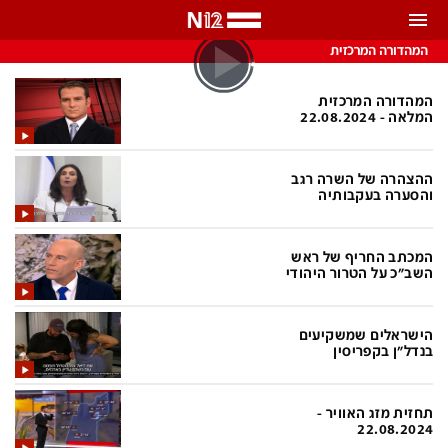
התראות
המהדורה המרכזית
באפשרותך לבחור את תדירות קבלת ההתראות
המהדורה המרכזית
המלאה - 22.08.2024
צ'אט הכתבים
כל ההתראות
ההצהרה של השרה רגב
צ'אט החדשות
רק מה שחשוב
והסערה בעקבותיה
כבוי
צ'אט הספורט
המכתב החריף של ראש
התראות
השב"כ על הטרור היהודי
חדשות
הישראלים שמשקיעים
בנדל"ן בקפריסין
כל החדשות
תחזית מזג האוויר
ביטחוני
אחד ביום
תחזית מזג האוויר -
22.08.2024