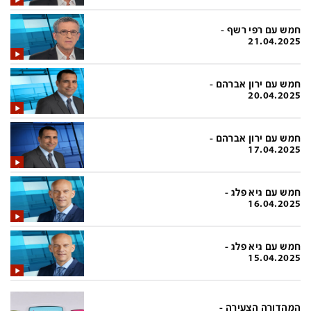
בעולם
D&B BUSINESS
פוליטי
אוכל
חמש עם רפי רשף -
21.04.2025
בחירות 2026
ערב טוב עם גיא פינס
מילה ביום
נסיעות
חמש עם ירון אברהם -
20.04.2025
כלכלה
מפת האתר
מונדיאל
12+
חמש עם ירון אברהם -
17.04.2025
mako
English Edition
מגזין N12
דרושים חדשות 12
חמש עם גיא פלג -
16.04.2025
תרבות
duns 100
din.co.il
LifeStyle
חמש עם גיא פלג -
15.04.2025
מדיני
המומחים במשכנתאות
בארץ
MED12
המהדורה הצעירה -