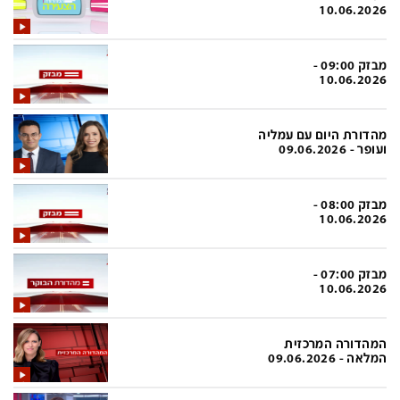
פלילי
המטולוגיה
10.06.2026
חינוך
ועידות קשת 12
מבזק 09:00 -
צרכנות
לאנג אמבישן
10.06.2026
עיצוב ונדל''ן
להיאבק בסרטן
מהדורת היום עם עמליה
TECH12
פרקינסון
ועופר - 09.06.2026
ספורט
שכונה עם הכל
מבזק 08:00 -
דעות ופרשנויות
כַּבֵּד את הַכָּבֵד
10.06.2026
בריאות
השקעות למתקדמים
מבזק 07:00 -
מדע וסביבה
שאלה אחת ביום
10.06.2026
פודקאסטים
דרושים IL
המהדורה המרכזית
נוסבאום מקליד
easy
המלאה - 09.06.2026
DATA