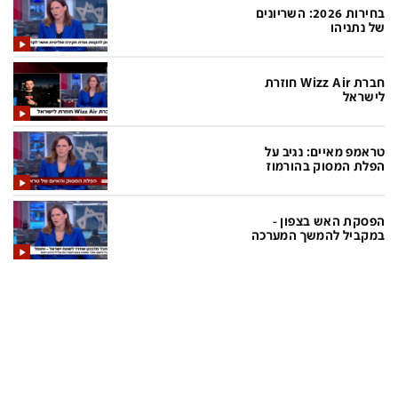
בחירות 2026: השריונים
של נתניהו
תכניות חדשות 12
חברת Wizz Air חוזרת
המהדורה המרכזית
אולפן שישי
לישראל
שבע
חדשות סוף השבוע
טראמפ מאיים: נגיב על
שש עם
המהדורה הצעירה
הפלת המסוק בהורמוז
חמש עם רפי רשף
מבזקים
הפסקת האש בצפון -
מהדורה ראשונה
מהדורות מלאות
במקביל להמשך המערכה
12 בצוהריים
הגדרות
פנו אלינו
מדיניות פרטיות
צרו קשר
תנאי שימוש
המייל האדום