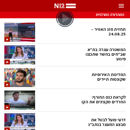
התראות
המהדורה המרכזית
באפשרותך לבחור את תדירות קבלת ההתראות
תחזית מזג האוויר –
24.08.25
צ'אט הכתבים
כל ההתראות
המשטרה עצרה בת"א
צ'אט החדשות
שב"חים בחשד שתכננו
רק מה שחשוב
פיגוע
כבוי
צ'אט הספורט
המדינות האירופיות
התראות
שקונסות תיירים
חדשות
לקראת כנס החורף:
החרדים מקצינים את הקו
כל החדשות
תחזית מזג האוויר
ביטחוני
אחד ביום
דרעי פועל לבטל את
מבצע המעצר בנתב"ג