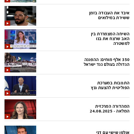
בעולם
D&B BUSINESS
פוליטי
אוכל
איבד את העבודה בזמן
ששירת במילואים
בחירות 2026
ערב טוב עם גיא פינס
השיחה המצמררת בין
מילה ביום
נסיעות
האב שרצח את בנו
למשטרה
כלכלה
מפת האתר
מונדיאל
12+
350 אלף מוחים: ההפגנה
הגדולה בעולם נגד ישראל
mako
English Edition
מגזין N12
דרושים חדשות 12
התגובות במערכת
הפוליטית להצעת גנץ
תרבות
duns 100
din.co.il
LifeStyle
המהדורה המרכזית
המלאה - 24.08.2025
מדיני
המומחים במשכנתאות
בארץ
MED12
אולפן שישי עם דני