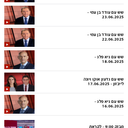
בעולם
D&B BUSINESS
פוליטי
אוכל
שש עם עודד בן עמי -
23.06.2025
בחירות 2026
ערב טוב עם גיא פינס
מילה ביום
נסיעות
שש עם עודד בן עמי -
22.06.2025
כלכלה
מפת האתר
מונדיאל
12+
שש עם גיא פלג -
18.06.2025
mako
English Edition
מגזין N12
דרושים חדשות 12
שש עם גדעון אוקו ויונה
לייבזון - 17.06.2025
תרבות
duns 100
din.co.il
LifeStyle
שש עם גיא פלג -
16.06.2025
מדיני
המומחים במשכנתאות
בארץ
MED12
מבזק 9:00 - לקראת