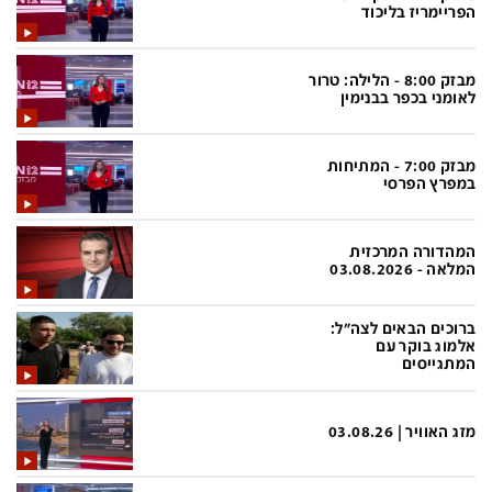
פלילי
המטולוגיה
הפריימריז בליכוד
חינוך
ועידות קשת 12
מבזק 8:00 - הלילה: טרור
צרכנות
לאנג אמבישן
לאומני בכפר בבנימין
עיצוב ונדל''ן
להיאבק בסרטן
מבזק 7:00 - המתיחות
TECH12
פרקינסון
במפרץ הפרסי
ספורט
שכונה עם הכל
המהדורה המרכזית
דעות ופרשנויות
כַּבֵּד את הַכָּבֵד
המלאה - 03.08.2026
בריאות
השקעות למתקדמים
ברוכים הבאים לצה"ל:
מדע וסביבה
שאלה אחת ביום
אלמוג בוקר עם
המתגייסים
פודקאסטים
דרושים IL
נוסבאום מקליד
easy
מזג האוויר | 03.08.26
DATA