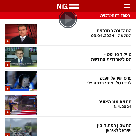
התראות
המהדורה המרכזית
באפשרותך לבחור את תדירות קבלת ההתראות
המהדורה המרכזית
המלאה - 03.04.2024
צ'אט הכתבים
כל ההתראות
טיילור סוויפט -
צ'אט החדשות
רק מה שחשוב
המיליארדרית החדשה
כבוי
צ'אט הספורט
פרס ישראל יוענק
התראות
לכדורסלן מיקי ברקוביץ'
חדשות
תחזית מזג האוויר -
3.4.2024
כל החדשות
תחזית מזג האוויר
ביטחוני
אחד ביום
החשבון הפתוח בין
ישראל לאיראן