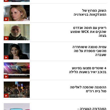
בעולם
D&B BUSINESS
פוליטי
אוכל
השוק הפרוץ של
הפונדקאות בגיאורגיה
בחירות 2026
ערב טוב עם גיא פינס
ריאיון עם חוסה אנדרס
מילה ביום
נסיעות
שהקים את WCK שנפגע
בעזה
כלכלה
מפת האתר
מונדיאל
12+
עמית סוסנה ששוחררה
מהשבי מספרת על מה
שעברה
mako
English Edition
מגזין N12
דרושים חדשות 12
4 שוטרים נפצעו בפיגוע
בכוכב יאיר בשעות הלילה
תרבות
duns 100
din.co.il
LifeStyle
ההפגנה שהפכה לאלימה
מול בית רה"מ
מדיני
המומחים במשכנתאות
בארץ
MED12
המהדורה הצעירה -