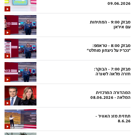
פלילי
המטולוגיה
09.06.2026
חינוך
ועידות קשת 12
מבזק 9:00 - המתיחות
צרכנות
לאנג אמבישן
עם איראן
עיצוב ונדל''ן
להיאבק בסרטן
מבזק 8:00 - טראמפ:
TECH12
פרקינסון
"נכריז על ניצחון מוחלט"
ספורט
שכונה עם הכל
מבזק 7:00 - הבוקר:
דעות ופרשנויות
כַּבֵּד את הַכָּבֵד
חזרה מלאה לשגרה
בריאות
השקעות למתקדמים
המהדורה המרכזית
מדע וסביבה
שאלה אחת ביום
המלאה - 08.06.2026
פודקאסטים
דרושים IL
תחזית מזג האוויר -
נוסבאום מקליד
easy
8.6.26
DATA