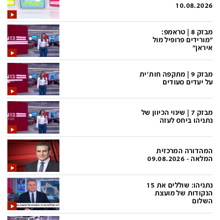
פלילי
המטולוגיה
10.08.2026
חינוך
ועידות קשת 12
מבזק 8 | טראמפ:
"מורידים פרופיל מול
צרכנות
לאנג אמבישן
איראן"
עיצוב ונדל''ן
להיאבק בסרטן
מבזק 9 | מתקפה חות'ית
TECH12
פרקינסון
על יעדים סעודים
ספורט
שכונה עם הכל
מבזק 7 | שינוי הכיוון של
דעות ופרשנויות
כַּבֵּד את הַכָּבֵד
נתניהו ביחס לעזה
בריאות
השקעות למתקדמים
המהדורה המרכזית
מדע וסביבה
שאלה אחת ביום
המלאה - 09.08.2026
פודקאסטים
דרושים IL
נתניהו: שוללים את 15
נוסבאום מקליד
easy
הנקודות של מועצת
השלום
DATA