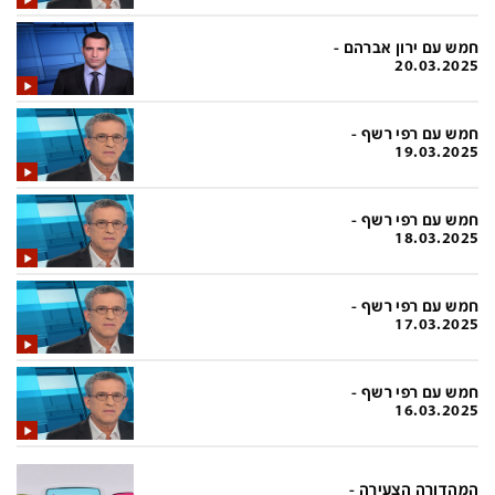
בעולם
D&B BUSINESS
פוליטי
אוכל
חמש עם ירון אברהם -
20.03.2025
בחירות 2026
ערב טוב עם גיא פינס
מילה ביום
נסיעות
חמש עם רפי רשף -
19.03.2025
כלכלה
מפת האתר
מונדיאל
12+
חמש עם רפי רשף -
18.03.2025
mako
English Edition
מגזין N12
דרושים חדשות 12
חמש עם רפי רשף -
17.03.2025
תרבות
duns 100
din.co.il
LifeStyle
חמש עם רפי רשף -
16.03.2025
מדיני
המומחים במשכנתאות
בארץ
MED12
המהדורה הצעירה -