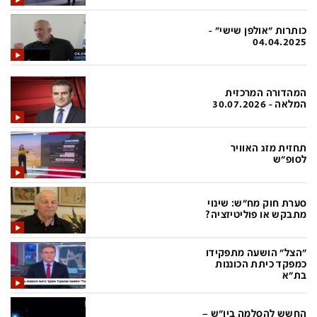
בעולם
D&B BUSINESS
פוליטי
אוכל
כותרות "אולפן שישי" -
04.04.2025
בחירות 2026
ערב טוב עם גיא פינס
מילה ביום
נסיעות
המהדורה המרכזית
המלאה - 30.07.2026
כלכלה
מפת האתר
מונדיאל
12+
תחזית מזג האוויר
לסופ"ש
mako
English Edition
מגזין N12
דרושים חדשות 12
סערת חוק מח"ש: שינוי
מתבקש או פוליטיזציה?
תרבות
duns 100
din.co.il
LifeStyle
"הצל" הושעה מתפקידו
כמפקד כיתת הכוננות
מדיני
המומחים במשכנתאות
בת"א
בארץ
MED12
החשש להסלמה ביו"ש –