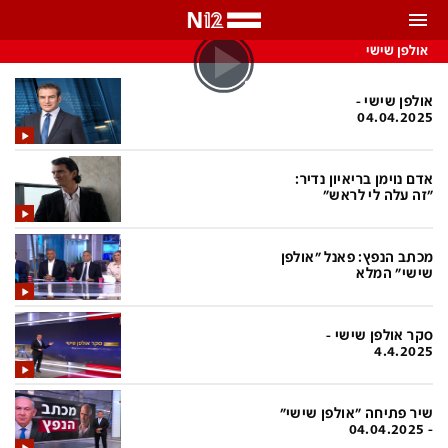
אולפן שישי
התראות
באפשרותך לבחור את תדירות קבלת ההתראות
אולפן שישי -
04.04.2025
צ'אט הכתבים
כל ההתראות
אדם נוימן בריאיון נדיר:
צ'אט החדשות
רק מה שחשוב
"זה עלה לי לראש"
כבוי
צ'אט הספורט
מכתב הנפץ: פאנל "אולפן
התראות
שישי" המלא
חדשות
סקר אולפן שישי -
4.4.2025
כל החדשות
תחזית מזג האוויר
ביטחוני
אחד ביום
שיר פתיחה "אולפן שישי"
- 04.04.2025