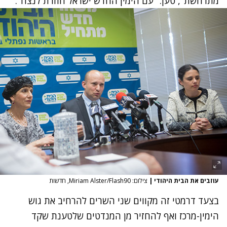
מתרחשת", טען. "עם הימין החדש ישראל חוזרת לנצח".
עוזבים את הבית היהודי
|
צילום: Miriam Alster/Flash90, חדשות
בצעד דרמטי זה מקווים שני השרים להרחיב את גוש
הימין-מרכז ואף להחזיר מן המנדטים שלטענת שקד