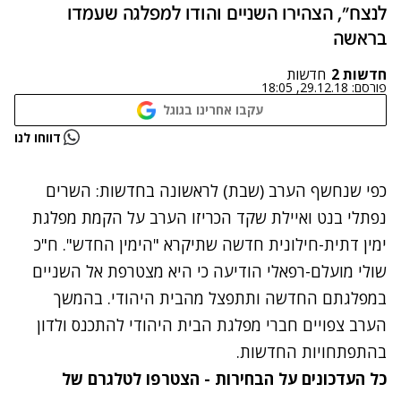
לנצח", הצהירו השניים והודו למפלגה שעמדו
בראשה
חדשות 2
חדשות
פורסם:
29.12.18, 18:05
עקבו אחרינו בגוגל
נתקלנו בבעיה
דווחו לנו
נסה שוב
כפי שנחשף הערב (שבת) לראשונה בחדשות: השרים
נפתלי בנט ואיילת שקד הכריזו הערב על הקמת מפלגת
ימין דתית-חילונית חדשה שתיקרא "הימין החדש". ח"כ
שולי מועלם-רפאלי הודיעה כי היא מצטרפת אל השניים
במפלגתם החדשה ותתפצל מהבית היהודי. בהמשך
הערב צפויים חברי מפלגת הבית היהודי להתכנס ולדון
בהתפתחויות החדשות.
כל העדכונים על הבחירות - הצטרפו לטלגרם של