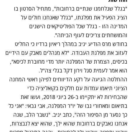
"בגלל שנלחמנו שנתיים ברחובות", מתחיל הסרטון בו
הציג הפעיל את מפלגתו, "בגלל שאנחנו חולים על
המדינה הזו - בגלל שכל הפוליטיקאים הישנים
והמושחתים צריכים לעוף הביתה".
בחודש מרס הודיע יניב במהלך ריאיון ברדיו כי החליט
לעזוב את מפלגת העבודה. "לא מנהלים מאבק עם הידיים
בכיסים, הצמרת של המפלגה יותר מדי מחוברת לכיסא",
הוא אמר לעמית סגל וירון דקל בגלי צה"ל.
ההחלטה הגיעה על רקע הדיווחים לפיהן ראשי המחנה
הציוני תיאמו עמדות עם חלקים בקואליציה כדי
שהבחירות לא יתקיימו ב-26 ביוני 2018, ועשו זאת
בתיאום ומאחורי גבו של יו"ר המפלגה, אבי גבאי: "אני כל
כך נסער מן הסיפור הזה", כתב יניב. "נשבר הלב, שנה
אנחנו נאבקים ברחובות שהוא ילך, שהוא יצא לנבצרות,