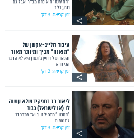
"ההזמנה" הוא סרט מבדר, אבל גם
נוגע ללב
זמן קריאה: 3 דק'
עיבוד הלייב-אקשן של
"מואנה" מביך ומיותר מאוד
והפאה של דוויין ג'ונסון היא לא הדבר
הכי נורא
זמן קריאה: 3 דק'
ליאור רז בתפקיד שלא עושה
לו (או לישראל) כבוד
"המכוון" מתחיל טוב ואז מתדרדר
לתהומות
זמן קריאה: 3 דק'