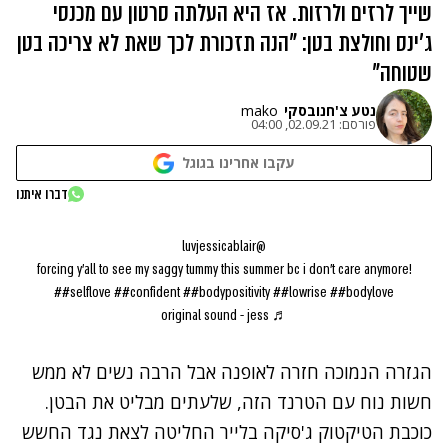
שייך לרזים ולרזות. אז היא העלתה סרטון עם מכנסי
ג'ינס וחולצת בטן: "הנה תזכורת לכך שאת לא צריכה בטן
שטוחה"
נטע צ'חנובסקי
mako
פורסם:
02.09.21, 04:00
עקבו אחרינו בגוגל
דברו איתנו
@luvjessicablair
forcing y’all to see my saggy tummy this summer bc i don’t care anymore!
##selflove
##confident
##bodypositivity
##lowrise
##bodylove
♬ original sound - jess
הגזרה הנמוכה חזרה לאופנה אבל הרבה נשים לא ממש
חשות נוח עם הטרנד הזה, שלעתים מבליט את הבטן.
כוכבת הטיקטוק ג'סיקה בלייר החליטה לצאת נגד החשש