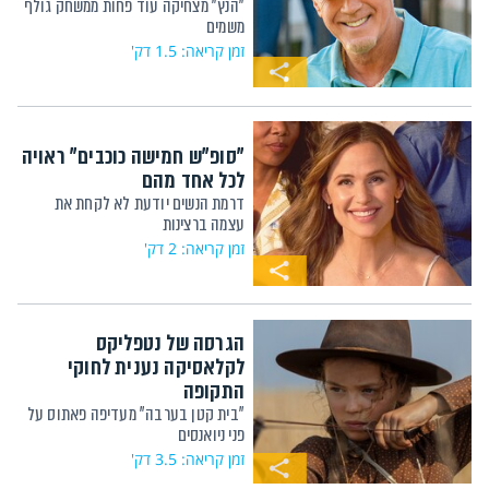
"הנץ" מצחיקה עוד פחות ממשחק גולף
משמים
זמן קריאה: 1.5 דק'
"סופ"ש חמישה כוכבים" ראויה
לכל אחד מהם
דרמת הנשים יודעת לא לקחת את
עצמה ברצינות
זמן קריאה: 2 דק'
הגרסה של נטפליקס
לקלאסיקה נענית לחוקי
התקופה
"בית קטן בערבה" מעדיפה פאתוס על
פני ניואנסים
זמן קריאה: 3.5 דק'